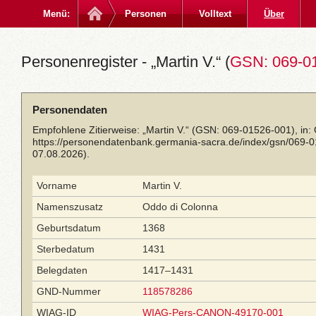
Menü:
Personen
Volltext
Über
Personenregister - „Martin V.“ (
GSN: 069-0
Personendaten
Empfohlene Zitierweise: „Martin V.“ (GSN: 069-01526-001), in:
https://personendatenbank.germania-sacra.de/index/gsn/069-
07.08.2026).
Vorname
Martin V.
Namenszusatz
Oddo di Colonna
Geburtsdatum
1368
Sterbedatum
1431
Belegdaten
1417–1431
GND-Nummer
118578286
WIAG-ID
WIAG-Pers-CANON-49170-001