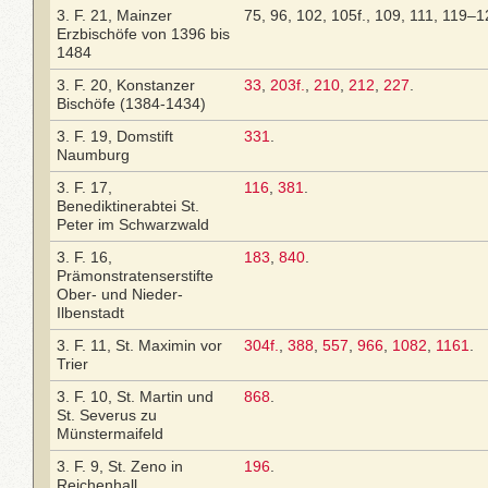
3. F. 21, Mainzer
75, 96, 102, 105f., 109, 111, 119–1
Erzbischöfe von 1396 bis
1484
3. F. 20, Konstanzer
33
,
203f.
,
210
,
212
,
227
.
Bischöfe (1384-1434)
3. F. 19, Domstift
331
.
Naumburg
3. F. 17,
116
,
381
.
Benediktinerabtei St.
Peter im Schwarzwald
3. F. 16,
183
,
840
.
Prämonstratenserstifte
Ober- und Nieder-
Ilbenstadt
3. F. 11, St. Maximin vor
304f.
,
388
,
557
,
966
,
1082
,
1161
.
Trier
3. F. 10, St. Martin und
868
.
St. Severus zu
Münstermaifeld
3. F. 9, St. Zeno in
196
.
Reichenhall