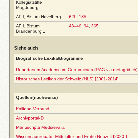
Kollegiatstifte
Magdeburg
AF I, Bistum Havelberg
62f.
,
135
.
AF I, Bistum
43–46
,
94
,
365
.
Brandenburg 1
Siehe auch
Biografische Lexika/Biogramme
Repertorium Academicum Germanicum (RAG via metagrid.ch) 
Historisches Lexikon der Schweiz (HLS) [2001-2014]
Quellen(nachweise)
Kalliope-Verbund
Archivportal-D
Manuscripta Mediaevalia
Wissensaggregator Mittelalter und Frühe Neuzeit [2020-]