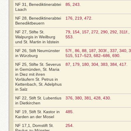
NF 31, Benediktinerabtei
85
,
243
.
Laach
NF 28, Benediktinerabtei
176
,
219
,
472
.
Benediktbeuern
NF 27, Stifte St.
79
,
154
,
157
,
272
,
290
,
292
,
311f.
,
Walpurgis in Weilburg
553
.
und St. Martin in Idstein
NF 26, Stift Neumünster
57f.
,
86
,
88
,
187
,
303f.
,
337
,
340
,
3
in Würzburg
515
,
517–523
,
682–686
,
690
.
NF 25, Stifte St. Severus
87
,
179
,
180
,
304
,
383
,
384
,
417
.
in Gemünden, St. Maria
in Diez mit ihren
Vorläufern St. Petrus in
Kettenbach, St. Adelphus
in Salz
NF 22, Stift St. Lubentius
376
,
380
,
381
,
428
,
430
.
in Dietkirchen
NF 19, Stift St. Kastor in
485
.
Karden an der Mosel
NF 17,1, Domstift St.
254
.
Paulus zu Münster