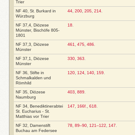
Trier
NF 40, St. Burkard in
44
,
200
,
205
,
214
.
Würzburg
NF 37,4, Diözese
18
.
Münster, Bischöfe 805-
1801
NF 37,3, Diözese
461
,
475
,
486
.
Münster
NF 37,1, Diözese
330
,
363
.
Münster
NF 36, Stifte in
120
,
124
,
140
,
159
.
Schmalkalden und
Römhild
NF 35, Diözese
403
,
889
.
Naumburg
NF 34, Benediktinerabtei
147
,
166f.
,
618
.
St. Eucharius - St.
Matthias vor Trier
NF 32, Damenstift
78
,
89–90
,
121–122
,
147
.
Buchau am Federsee