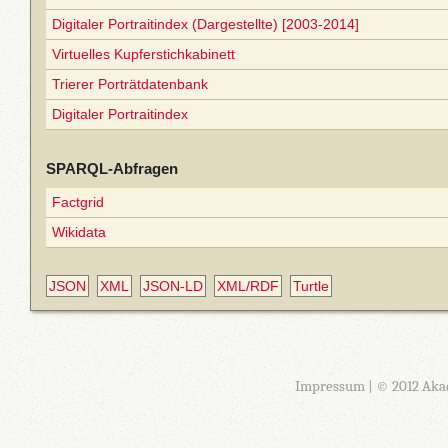
Digitaler Portraitindex (Dargestellte) [2003-2014]
Virtuelles Kupferstichkabinett
Trierer Porträtdatenbank
Digitaler Portraitindex
SPARQL-Abfragen
Factgrid
Wikidata
JSON
XML
JSON-LD
XML/RDF
Turtle
Impressum
| © 2012 Aka