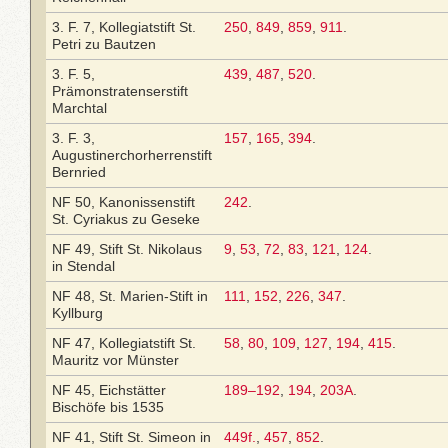
3. F. 7, Kollegiatstift St.
250
,
849
,
859
,
911
.
Petri zu Bautzen
3. F. 5,
439
,
487
,
520
.
Prämonstratenserstift
Marchtal
3. F. 3,
157
,
165
,
394
.
Augustinerchorherrenstift
Bernried
NF 50, Kanonissenstift
242
.
St. Cyriakus zu Geseke
NF 49, Stift St. Nikolaus
9
,
53
,
72
,
83
,
121
,
124
.
in Stendal
NF 48, St. Marien-Stift in
111
,
152
,
226
,
347
.
Kyllburg
NF 47, Kollegiatstift St.
58
,
80
,
109
,
127
,
194
,
415
.
Mauritz vor Münster
NF 45, Eichstätter
189–192
,
194
,
203A
.
Bischöfe bis 1535
NF 41, Stift St. Simeon in
449f.
,
457
,
852
.