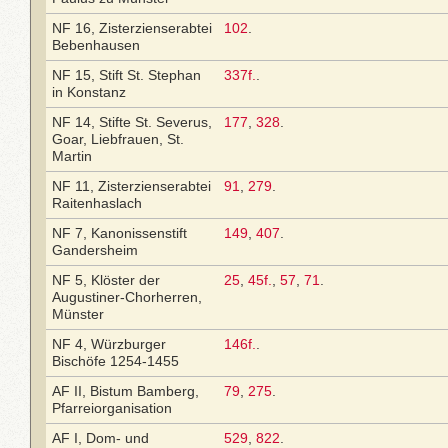
NF 16, Zisterzienserabtei
102
.
Bebenhausen
NF 15, Stift St. Stephan
337f.
.
in Konstanz
NF 14, Stifte St. Severus,
177
,
328
.
Goar, Liebfrauen, St.
Martin
NF 11, Zisterzienserabtei
91
,
279
.
Raitenhaslach
NF 7, Kanonissenstift
149
,
407
.
Gandersheim
NF 5, Klöster der
25
,
45f.
,
57
,
71
.
Augustiner-Chorherren,
Münster
NF 4, Würzburger
146f.
.
Bischöfe 1254-1455
AF II, Bistum Bamberg,
79
,
275
.
Pfarreiorganisation
AF I, Dom- und
529
,
822
.