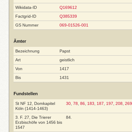
Wikidata-ID
Q169612
Factgrid-ID
Q385339
GS Nummer
069-01526-001
Ämter
Bezeichnung
Papst
Art
geistlich
Von
1417
Bis
1431
Fundstellen
St NF 12, Domkapitel
30
,
78
,
86
,
183
,
187
,
197
,
208
,
269
Köln (1414-1463)
3. F. 27, Die Trierer
84.
Erzbischöfe von 1456 bis
1547