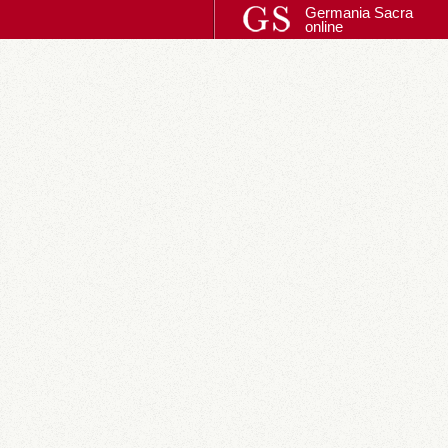
Germania Sacra
online