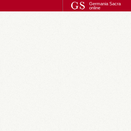
Germania Sacra
online