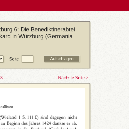
urg 6: Die Benediktinerabtei
urkard in Würzburg (Germania
Seite
83
Nächste Seite >