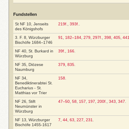
Fundstellen
St NF 10, Jenseits
219f.
,
393f.
.
des Königshofs
3. F. 8, Würzburger
91
,
182–184
,
279
,
297f.
,
398
,
405
,
44
Bischöfe 1684–1746
NF 40, St. Burkard in
39f.
,
166
.
Würzburg
NF 35, Diözese
379
,
835
.
Naumburg
NF 34,
158
.
Benediktinerabtei St.
Eucharius - St.
Matthias vor Trier
NF 26, Stift
47–50
,
58
,
157
,
197
,
200f.
,
343
,
347
.
Neumünster in
Würzburg
NF 13, Würzburger
7
,
44
,
63
,
227
,
231
.
Bischöfe 1455-1617