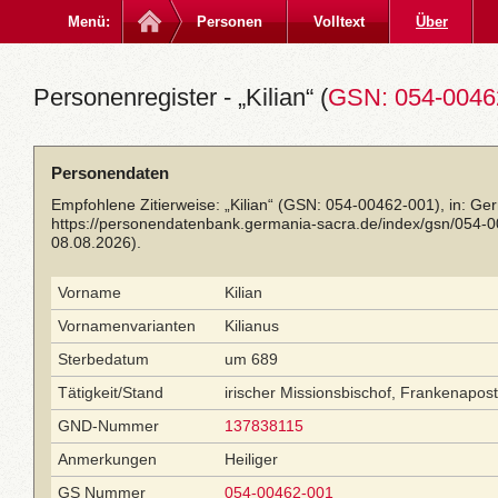
Menü:
Personen
Volltext
Über
Personenregister - „Kilian“ (
GSN: 054-0046
Personendaten
Empfohlene Zitierweise: „Kilian“ (GSN: 054-00462-001), in: Ge
https://personendatenbank.germania-sacra.de/index/gsn/054-
08.08.2026).
Vorname
Kilian
Vornamenvarianten
Kilianus
Sterbedatum
um 689
Tätigkeit/Stand
irischer Missionsbischof, Frankenapost
GND-Nummer
137838115
Anmerkungen
Heiliger
GS Nummer
054-00462-001