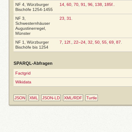
NF 4, Würzburger
14
,
60
,
70
,
91
,
96
,
138
,
185f.
.
Bischöfe 1254-1455
NF 3,
23
,
31
.
Schwesternhäuser
Augustinerregel,
Münster
NF 1, Würzburger
7
,
12f.
,
22–24
,
32
,
50
,
55
,
69
,
87
.
Bischöfe bis 1254
SPARQL-Abfragen
Factgrid
Wikidata
JSON
XML
JSON-LD
XML/RDF
Turtle