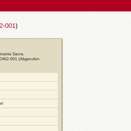
2-001
)
rmania Sacra,
00462-001
(Abgerufen:
el