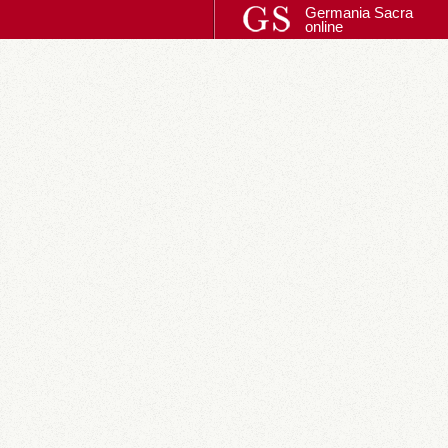
Germania Sacra
online