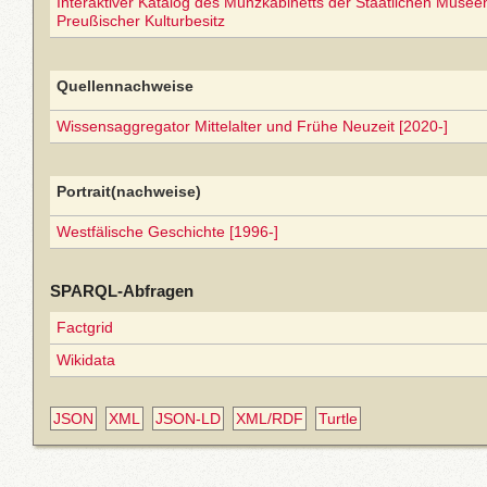
Interaktiver Katalog des Münzkabinetts der Staatlichen Museen 
Preußischer Kulturbesitz
Quellennachweise
Wissensaggregator Mittelalter und Frühe Neuzeit [2020-]
Portrait(nachweise)
Westfälische Geschichte [1996-]
SPARQL-Abfragen
Factgrid
Wikidata
JSON
XML
JSON-LD
XML/RDF
Turtle