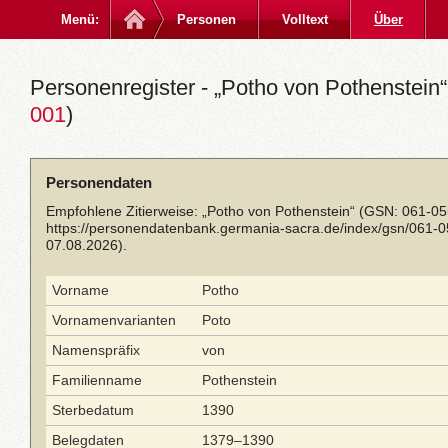
Menü:
Personen
Volltext
Über
Personenregister - „Potho von Pothenstein“
001
)
Personendaten
Empfohlene Zitierweise: „Potho von Pothenstein“ (GSN: 061-05
https://personendatenbank.germania-sacra.de/index/gsn/061-
07.08.2026).
Vorname
Potho
Vornamenvarianten
Poto
Namenspräfix
von
Familienname
Pothenstein
Sterbedatum
1390
Belegdaten
1379–1390