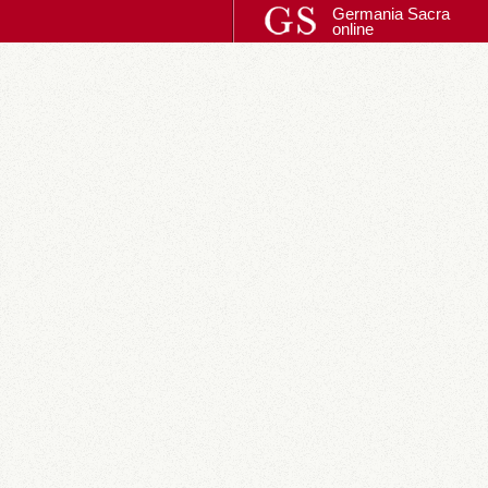
Germania Sacra
online