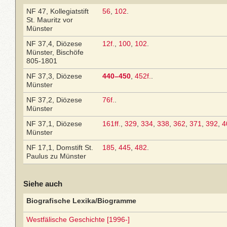
NF 47, Kollegiatstift
56
,
102
.
St. Mauritz vor
Münster
NF 37,4, Diözese
12f.
,
100
,
102
.
Münster, Bischöfe
805-1801
NF 37,3, Diözese
440–450
,
452f.
.
Münster
NF 37,2, Diözese
76f.
.
Münster
NF 37,1, Diözese
161ff.
,
329
,
334
,
338
,
362
,
371
,
392
,
4
Münster
NF 17,1, Domstift St.
185
,
445
,
482
.
Paulus zu Münster
Siehe auch
Biografische Lexika/Biogramme
Westfälische Geschichte [1996-]