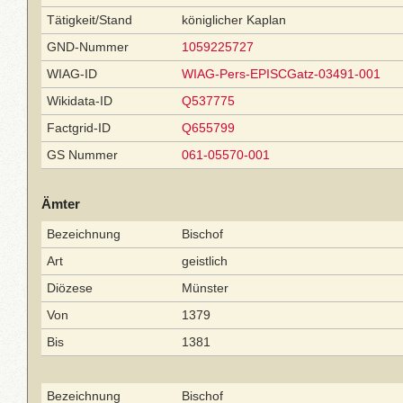
Tätigkeit/Stand
königlicher Kaplan
GND-Nummer
1059225727
WIAG-ID
WIAG-Pers-EPISCGatz-03491-001
Wikidata-ID
Q537775
Factgrid-ID
Q655799
GS Nummer
061-05570-001
Ämter
Bezeichnung
Bischof
Art
geistlich
Diözese
Münster
Von
1379
Bis
1381
Bezeichnung
Bischof