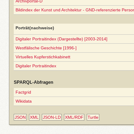
Archivportal-D
Bildindex der Kunst und Architektur - GND-referenzierte Perso
Porträt(nachweise)
Digitaler Portraitindex (Dargestellte) [2003-2014]
Westfälische Geschichte [1996-]
Virtuelles Kupferstichkabinett
Digitaler Portraitindex
SPARQL-Abfragen
Factgrid
Wikidata
JSON
XML
JSON-LD
XML/RDF
Turtle