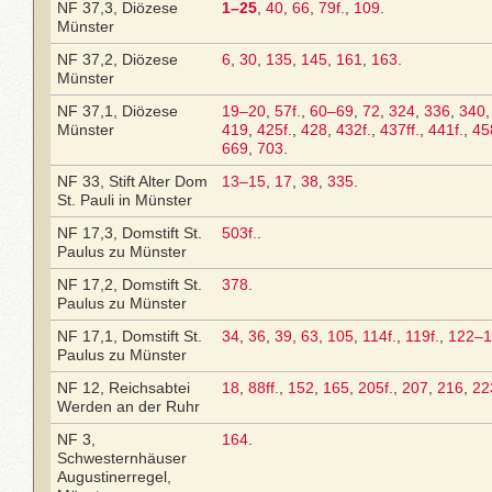
NF 37,3, Diözese
1–25
,
40
,
66
,
79f.
,
109
.
Münster
NF 37,2, Diözese
6
,
30
,
135
,
145
,
161
,
163
.
Münster
NF 37,1, Diözese
19–20
,
57f.
,
60–69
,
72
,
324
,
336
,
340
Münster
419
,
425f.
,
428
,
432f.
,
437ff.
,
441f.
,
45
669
,
703
.
NF 33, Stift Alter Dom
13–15
,
17
,
38
,
335
.
St. Pauli in Münster
NF 17,3, Domstift St.
503f.
.
Paulus zu Münster
NF 17,2, Domstift St.
378
.
Paulus zu Münster
NF 17,1, Domstift St.
34
,
36
,
39
,
63
,
105
,
114f.
,
119f.
,
122–1
Paulus zu Münster
NF 12, Reichsabtei
18
,
88ff.
,
152
,
165
,
205f.
,
207
,
216
,
22
Werden an der Ruhr
NF 3,
164
.
Schwesternhäuser
Augustinerregel,