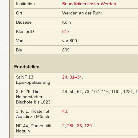
Institution
Benediktinerkloster Werden
Ort
Werden an der Ruhr
Diözese
Köln
KlosterID
817
Von
vor 800
Bis
809
Fundstellen
St NF 13,
24
,
31–34
.
Episkopalisierung
3. F. 25, Die
48–50, 64, 73, 107–116, 119f., 123f., 
Halberstädter
Bischöfe bis 1023
3. F. 1, Kloster St.
40
.
Aegidii zu Münster
NF 44, Damenstift
2
,
28f.
,
36
,
129
.
Nottuln