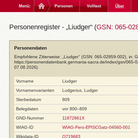
Menü:
Personen
Volltext
Über
Personenregister - „Liudger“ (
GSN: 065-02
Personendaten
Empfohlene Zitierweise: „Liudger“ (GSN: 065-02859-002), in: 
https://personendatenbank.germania-sacra.de/index/gsn/065-
07.08.2026).
Vorname
Liudger
Vornamenvarianten
Ludgerius, Ludger
Sterbedatum
809
Belegdaten
vor 800–809
GND-Nummer
11872861X
WIAG-ID
WIAG-Pers-EPISCGatz-04560-001
Wikidata-ID
Q719683