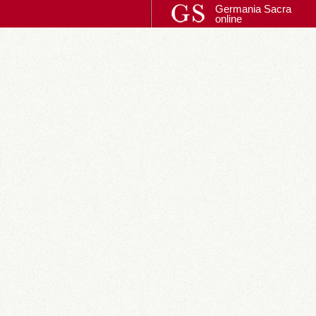
Germania Sacra
online