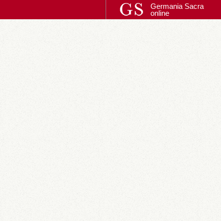
Germania Sacra
online