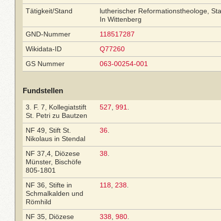
Tätigkeit/Stand
lutherischer Reformationstheologe, St
In Wittenberg
GND-Nummer
118517287
Wikidata-ID
Q77260
GS Nummer
063-00254-001
Fundstellen
3. F. 7, Kollegiatstift
527
,
991
.
St. Petri zu Bautzen
NF 49, Stift St.
36
.
Nikolaus in Stendal
NF 37,4, Diözese
38
.
Münster, Bischöfe
805-1801
NF 36, Stifte in
118
,
238
.
Schmalkalden und
Römhild
NF 35, Diözese
338
,
980
.