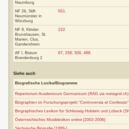
Naumburg
NF 26, Stift
551
.
Neumünster in
Würzburg
NF 8, Klöster
222
.
Brunshausen, St.
Marien, Clus,
Gandersheim
AF I, Bistum
87
,
258
,
300
,
488
.
Brandenburg 2
Siehe auch
Biografische Lexika/Biogramme
Repertorium Academicum Germanicum (RAG via metagrid.ch) 
Biographien im Forschungsprojekt "Controversia et Confessio"
Biographisches Lexikon für Schleswig-Holstein und Lübeck (S
Österreichisches Musiklexikon online [2002-2006]
Sächsische Biografie [1999-]