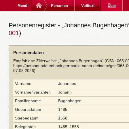
Menü:
Personen
Volltext
Über
Personenregister - „Johannes Bugenhagen“
001
)
Personendaten
Empfohlene Zitierweise: „Johannes Bugenhagen“ (GSN: 063-00
https://personendatenbank.germania-sacra.de/index/gsn/063-
07.08.2026).
Vorname
Johannes
Vornamenvarianten
Johann
Familienname
Bugenhagen
Geburtsdatum
1485
Sterbedatum
1558
Belegdaten
1485–1558