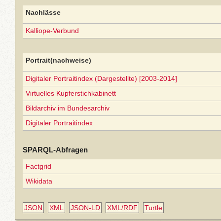
Nachlässe
Kalliope-Verbund
Portrait(nachweise)
Digitaler Portraitindex (Dargestellte) [2003-2014]
Virtuelles Kupferstichkabinett
Bildarchiv im Bundesarchiv
Digitaler Portraitindex
SPARQL-Abfragen
Factgrid
Wikidata
JSON
XML
JSON-LD
XML/RDF
Turtle