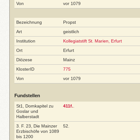
Von
vor 1079
Bezeichnung
Propst
Art
geistlich
Institution
Kollegiatstift St. Marien, Erfurt
Ort
Erfurt
Diözese
Mainz
KlosterID
775
Von
vor 1079
Fundstellen
St1, Domkapitel zu
411f.
.
Goslar und
Halberstadt
3. F. 23, Die Mainzer
52.
Erzbischöfe von 1089
bis 1200