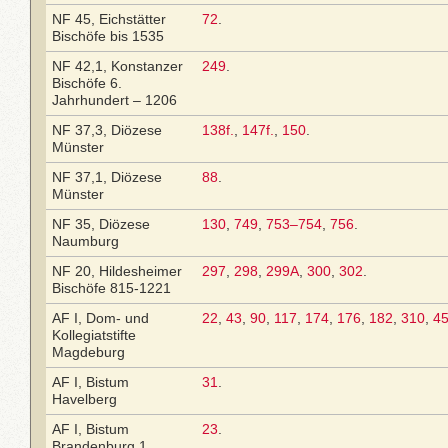
NF 45, Eichstätter
72
.
Bischöfe bis 1535
NF 42,1, Konstanzer
249
.
Bischöfe 6.
Jahrhundert – 1206
NF 37,3, Diözese
138f.
,
147f.
,
150
.
Münster
NF 37,1, Diözese
88
.
Münster
NF 35, Diözese
130
,
749
,
753–754
,
756
.
Naumburg
NF 20, Hildesheimer
297
,
298
,
299A
,
300
,
302
.
Bischöfe 815-1221
AF I, Dom- und
22
,
43
,
90
,
117
,
174
,
176
,
182
,
310
,
4
Kollegiatstifte
Magdeburg
AF I, Bistum
31
.
Havelberg
AF I, Bistum
23
.
Brandenburg 1