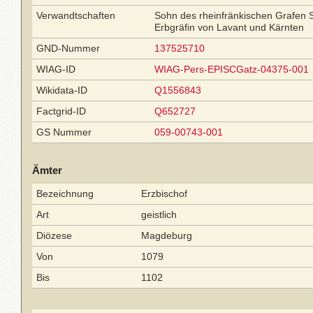
Verwandtschaften
Sohn des rheinfränkischen Grafen S
Erbgräfin von Lavant und Kärnten
GND-Nummer
137525710
WIAG-ID
WIAG-Pers-EPISCGatz-04375-001
Wikidata-ID
Q1556843
Factgrid-ID
Q652727
GS Nummer
059-00743-001
Ämter
Bezeichnung
Erzbischof
Art
geistlich
Diözese
Magdeburg
Von
1079
Bis
1102