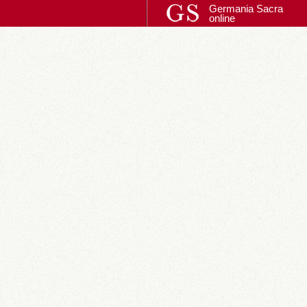
Germania Sacra
online