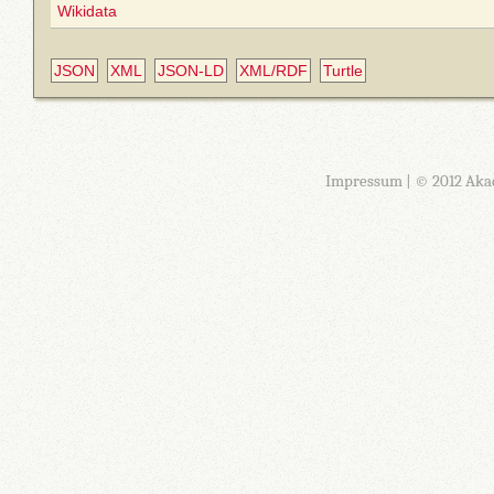
Wikidata
JSON
XML
JSON-LD
XML/RDF
Turtle
Impressum
| © 2012 Aka