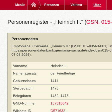
Menü:
Personen
Volltext
Über
Personenregister - „Heinrich II.“ (
GSN: 015-
Personendaten
Empfohlene Zitierweise: „Heinrich II.“ (GSN: 015-03563-001), 
https://personendatenbank.germania-sacra.de/index/gsn/015-
07.08.2026).
Vorname
Heinrich II.
Namenszusatz
der Friedfertige
Geburtsdatum
1411
Sterbedatum
1473
Belegdaten
1432–1473
GND-Nummer
137318642
Wikidata-ID
Q571632