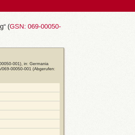
g“ (
GSN: 069-00050-
-00050-001), in: Germania
sn/069-00050-001
(Abgerufen: