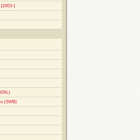
[2003-]
CERL)
es (SWB)