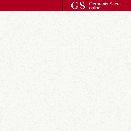
Germania Sacra
online