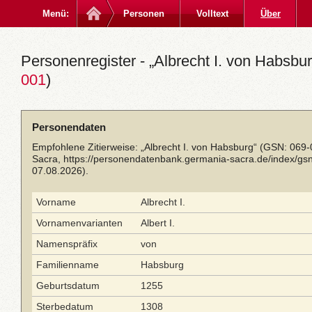
Menü:
Personen
Volltext
Über
Personenregister - „Albrecht I. von Habsbur
001
)
Personendaten
Empfohlene Zitierweise: „Albrecht I. von Habsburg“ (GSN: 069
Sacra,
https://personendatenbank.germania-sacra.de/index/g
07.08.2026).
Vorname
Albrecht I.
Vornamenvarianten
Albert I.
Namenspräfix
von
Familienname
Habsburg
Geburtsdatum
1255
Sterbedatum
1308