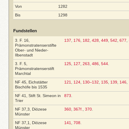
Von
1282
Bis
1298
Fundstellen
3. F. 16,
137
,
176
,
182
,
428
,
449
,
542
,
677
,
Prämonstratenserstifte
Ober- und Nieder-
Ilbenstadt
3. F. 5,
125
,
127
,
263
,
486
,
544
.
Prämonstratenserstift
Marchtal
NF 45, Eichstätter
121
,
124
,
130–132
,
135
,
139
,
146
,
Bischöfe bis 1535
NF 41, Stift St. Simeon in
873
.
Trier
NF 37,3, Diözese
360
,
367f.
,
370
.
Münster
NF 37,1, Diözese
141
,
708
.
Münster