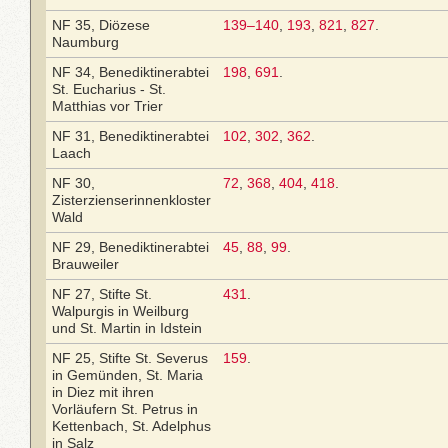
NF 35, Diözese
139–140
,
193
,
821
,
827
.
Naumburg
NF 34, Benediktinerabtei
198
,
691
.
St. Eucharius - St.
Matthias vor Trier
NF 31, Benediktinerabtei
102
,
302
,
362
.
Laach
NF 30,
72
,
368
,
404
,
418
.
Zisterzienserinnenkloster
Wald
NF 29, Benediktinerabtei
45
,
88
,
99
.
Brauweiler
NF 27, Stifte St.
431
.
Walpurgis in Weilburg
und St. Martin in Idstein
NF 25, Stifte St. Severus
159
.
in Gemünden, St. Maria
in Diez mit ihren
Vorläufern St. Petrus in
Kettenbach, St. Adelphus
in Salz