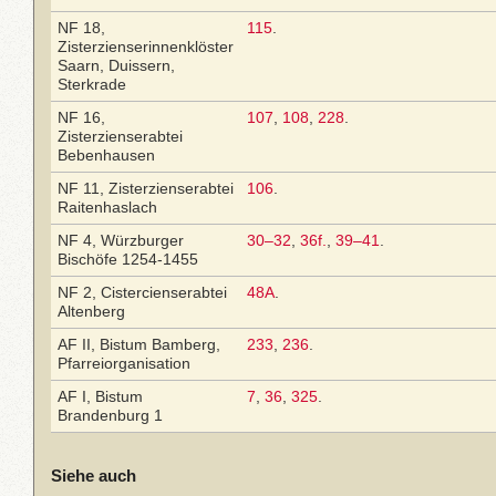
NF 18,
115
.
Zisterzienserinnenklöster
Saarn, Duissern,
Sterkrade
NF 16,
107
,
108
,
228
.
Zisterzienserabtei
Bebenhausen
NF 11, Zisterzienserabtei
106
.
Raitenhaslach
NF 4, Würzburger
30–32
,
36f.
,
39–41
.
Bischöfe 1254-1455
NF 2, Cistercienserabtei
48A
.
Altenberg
AF II, Bistum Bamberg,
233
,
236
.
Pfarreiorganisation
AF I, Bistum
7
,
36
,
325
.
Brandenburg 1
Siehe auch