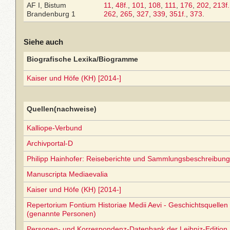
AF I, Bistum
11
,
48f.
,
101
,
108
,
111
,
176
,
202
,
213f.
Brandenburg 1
262
,
265
,
327
,
339
,
351f.
,
373
.
Siehe auch
Biografische Lexika/Biogramme
Kaiser und Höfe (KH) [2014-]
Quellen(nachweise)
Kalliope-Verbund
Archivportal-D
Philipp Hainhofer: Reiseberichte und Sammlungsbeschreibun
Manuscripta Mediaevalia
Kaiser und Höfe (KH) [2014-]
Repertorium Fontium Historiae Medii Aevi - Geschichtsquellen 
(genannte Personen)
Personen- und Korrespondenz-Datenbank der Leibniz-Edition