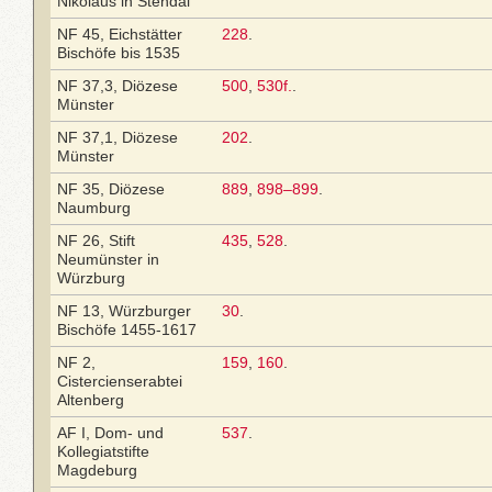
Nikolaus in Stendal
NF 45, Eichstätter
228
.
Bischöfe bis 1535
NF 37,3, Diözese
500
,
530f.
.
Münster
NF 37,1, Diözese
202
.
Münster
NF 35, Diözese
889
,
898–899
.
Naumburg
NF 26, Stift
435
,
528
.
Neumünster in
Würzburg
NF 13, Würzburger
30
.
Bischöfe 1455-1617
NF 2,
159
,
160
.
Cistercienserabtei
Altenberg
AF I, Dom- und
537
.
Kollegiatstifte
Magdeburg