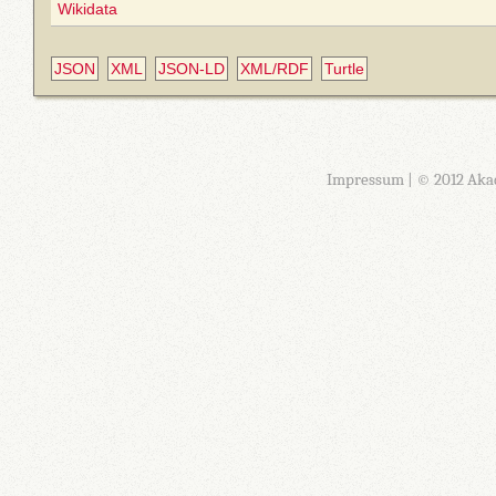
Wikidata
JSON
XML
JSON-LD
XML/RDF
Turtle
Impressum
| © 2012 Aka