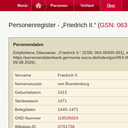
Menü:
Personen
Volltext
Über
Personenregister - „Friedrich II.“ (
GSN: 063
Personendaten
Empfohlene Zitierweise: „Friedrich II.“ (GSN: 063-00435-001), 
https://personendatenbank.germania-sacra.de/index/gsn/063-
09.08.2026).
Vorname
Friedrich II.
Namenszusatz
von Brandenburg
Geburtsdatum
1413
Sterbedatum
1471
Belegdaten
1440–1471
GND-Nummer
11853565X
Wikidata-ID
Q701736