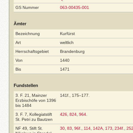
GS Nummer
063-00435-001
Ämter
Bezeichnung
Kurfürst
Art
weltlich
Herrschaftsgebiet
Brandenburg
Von
1440
Bis
1471
Fundstellen
3. F. 21, Mainzer
141f., 175–177.
Erzbischöfe von 1396
bis 1484
3. F. 7, Kollegiatstift
426
,
824
,
964
.
St. Petri zu Bautzen
NF 49, Stift St.
30
,
83
,
96f.
,
114
,
142A
,
173
,
234f.
,
252