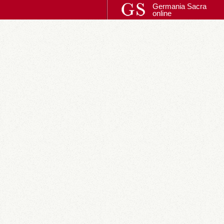
Germania Sacra
online