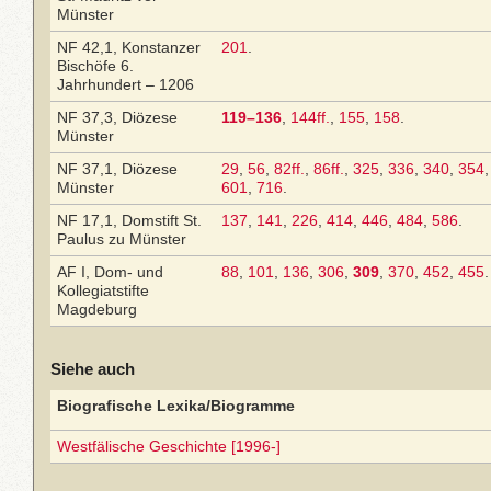
Münster
NF 42,1, Konstanzer
201
.
Bischöfe 6.
Jahrhundert – 1206
NF 37,3, Diözese
119–136
,
144ff.
,
155
,
158
.
Münster
NF 37,1, Diözese
29
,
56
,
82ff.
,
86ff.
,
325
,
336
,
340
,
354
Münster
601
,
716
.
NF 17,1, Domstift St.
137
,
141
,
226
,
414
,
446
,
484
,
586
.
Paulus zu Münster
AF I, Dom- und
88
,
101
,
136
,
306
,
309
,
370
,
452
,
455
.
Kollegiatstifte
Magdeburg
Siehe auch
Biografische Lexika/Biogramme
Westfälische Geschichte [1996-]