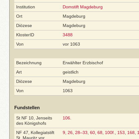
Institution
Domstift Magdeburg
Ort
Magdeburg
Diözese
Magdeburg
KlosterID
3488
Von
vor 1063
Bezeichnung
Erwählter Erzbischof
Art
geistlich
Diözese
Magdeburg
Von
1063
Fundstellen
St NF 10, Jenseits
106
.
des Königshofs
NF 47, Kollegiatstift
9
,
26
,
28–33
,
60
,
68
,
100f.
,
153
,
168
,
St. Mauritz vor