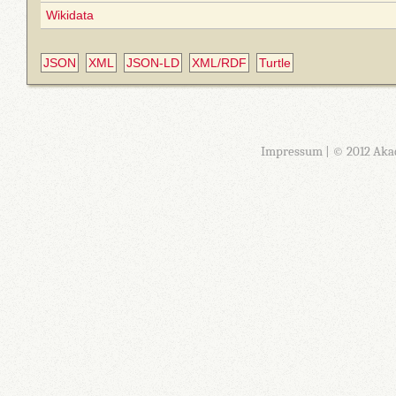
Wikidata
JSON
XML
JSON-LD
XML/RDF
Turtle
Impressum
| © 2012 Aka