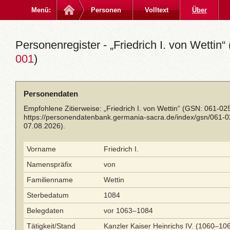
Menü:
Personen
Volltext
Über
Personenregister - „Friedrich I. von Wettin“ 
001
)
Personendaten
Empfohlene Zitierweise: „Friedrich I. von Wettin“ (GSN: 061-02
https://personendatenbank.germania-sacra.de/index/gsn/061-
07.08.2026).
Vorname
Friedrich I.
Namenspräfix
von
Familienname
Wettin
Sterbedatum
1084
Belegdaten
vor 1063–1084
Tätigkeit/Stand
Kanzler Kaiser Heinrichs IV. (1060–10