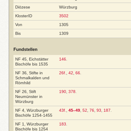
Diözese
Würzburg
KlosterID
3502
Von
1305
Bis
1309
Fundstellen
NF 45, Eichstätter
146
.
Bischöfe bis 1535
NF 36, Stifte in
26f.
,
42
,
66
.
Schmalkalden und
Römhild
NF 26, Stift
190
,
378
.
Neumünster in
Würzburg
NF 4, Würzburger
43f.
,
45–49
,
52
,
76
,
93
,
187
.
Bischöfe 1254-1455
NF 1, Würzburger
183
.
Bischöfe bis 1254