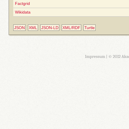
Factgrid
Wikidata
JSON
XML
JSON-LD
XML/RDF
Turtle
Impressum
| © 2012 Aka