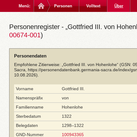
Menü:
Personen
Volltext
Über
Personenregister - „Gottfried III. von Hohen
00674-001
)
Personendaten
Empfohlene Zitierweise: „Gottfried III. von Hohenlohe“ (GSN: 
Sacra,
https://personendatenbank.germania-sacra.de/index/g
10.08.2026).
Vorname
Gottfried III.
Namenspräfix
von
Familienname
Hohenlohe
Sterbedatum
1322
Belegdaten
1298–1322
GND-Nummer
100943365