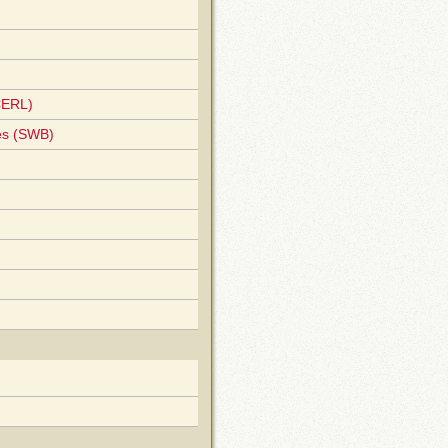
CERL)
es (SWB)