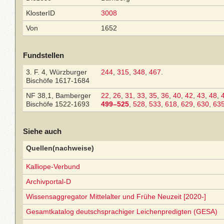
KlosterID
3008
Von
1652
Fundstellen
3. F. 4, Würzburger
244
,
315
,
348
,
467
.
Bischöfe 1617-1684
NF 38,1, Bamberger
22
,
26
,
31
,
33
,
35
,
36
,
40
,
42
,
43
,
48
,
Bischöfe 1522-1693
499–525
,
528
,
533
,
618
,
629
,
630
,
63
Siehe auch
Quellen(nachweise)
Kalliope-Verbund
Archivportal-D
Wissensaggregator Mittelalter und Frühe Neuzeit [2020-]
Gesamtkatalog deutschsprachiger Leichenpredigten (GESA)