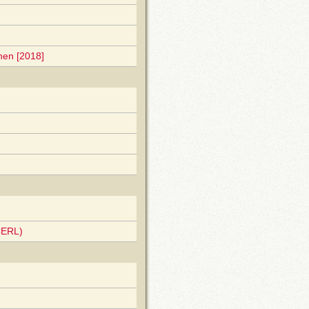
nen [2018]
CERL)