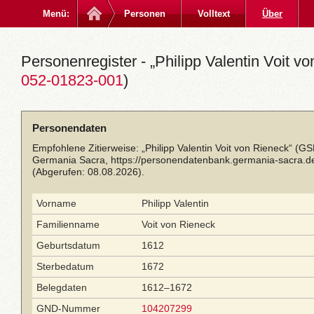
Menü:
Personen
Volltext
Über
Personenregister - „Philipp Valentin Voit vo
052-01823-001
)
Personendaten
Empfohlene Zitierweise: „Philipp Valentin Voit von Rieneck“ (G
Germania Sacra,
https://personendatenbank.germania-sacra.d
(Abgerufen: 08.08.2026).
Vorname
Philipp Valentin
Familienname
Voit von Rieneck
Geburtsdatum
1612
Sterbedatum
1672
Belegdaten
1612–1672
GND-Nummer
104207299