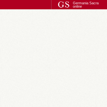
Germania Sacra
online