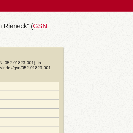
n Rieneck“ (
GSN:
SN: 052-01823-001), in:
e/index/gsn/052-01823-001