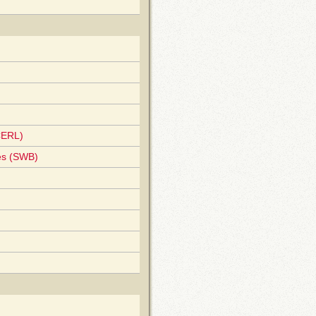
CERL)
es (SWB)