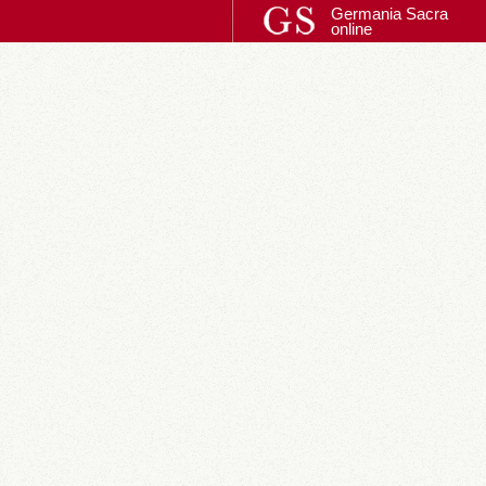
Germania Sacra
online