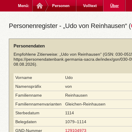
Menü:
Personen
Volltext
Über
Personenregister - „Udo von Reinhausen“ (
Personendaten
Empfohlene Zitierweise: „Udo von Reinhausen“ (GSN: 030-0515
https://personendatenbank.germania-sacra.de/index/gsn/030-
08.08.2026).
Vorname
Udo
Namenspräfix
von
Familienname
Reinhausen
Familiennamenvarianten
Gleichen-Reinhausen
Sterbedatum
1114
Belegdaten
1079–1114
GND-Nummer
129104973