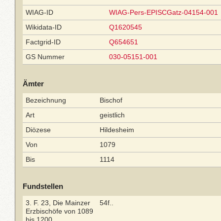
WIAG-ID
WIAG-Pers-EPISCGatz-04154-001
Wikidata-ID
Q1620545
Factgrid-ID
Q654651
GS Nummer
030-05151-001
Ämter
Bezeichnung
Bischof
Art
geistlich
Diözese
Hildesheim
Von
1079
Bis
1114
Fundstellen
3. F. 23, Die Mainzer
54f..
Erzbischöfe von 1089
bis 1200