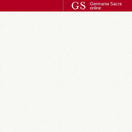
Germania Sacra
online