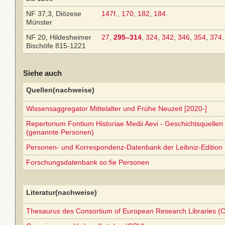
NF 37,3, Diözese
147f.
,
170
,
182
,
184
.
Münster
NF 20, Hildesheimer
27
,
295–314
,
324
,
342
,
346
,
354
,
374
.
Bischöfe 815-1221
Siehe auch
Quellen(nachweise)
Wissensaggregator Mittelalter und Frühe Neuzeit [2020-]
Repertorium Fontium Historiae Medii Aevi - Geschichtsquellen 
(genannte Personen)
Personen- und Korrespondenz-Datenbank der Leibniz-Edition
Forschungsdatenbank so:fie Personen
Literatur(nachweise)
Thesaurus des Consortium of European Research Libraries (