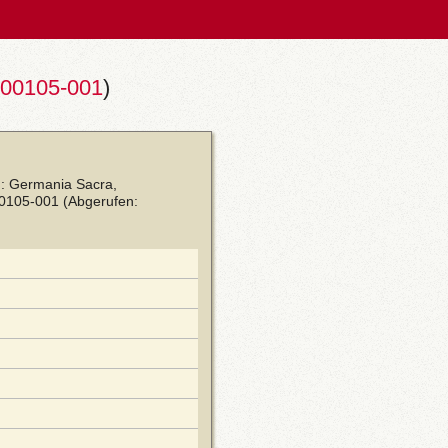
00105-001
)
in: Germania Sacra,
00105-001
(Abgerufen: