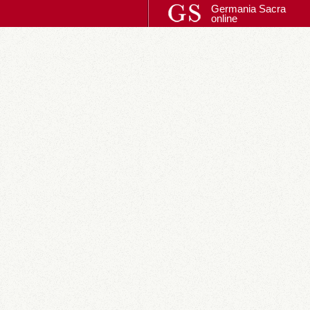
Germania Sacra
online