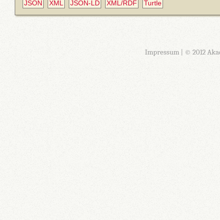
JSON
XML
JSON-LD
XML/RDF
Turtle
Impressum
| © 2012 Aka