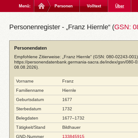
Menü:
Personen
Volltext
Über
Personenregister - „Franz Hiernle“ (
GSN: 0
Personendaten
Empfohlene Zitierweise: „Franz Hiernle“ (GSN: 080-02243-001)
https://personendatenbank.germania-sacra.de/index/gsn/080-
08.08.2026).
Vorname
Franz
Familienname
Hiernle
Geburtsdatum
1677
Sterbedatum
1732
Belegdaten
1677–1732
Tätigkeit/Stand
Bildhauer
GND-Nummer
133845915