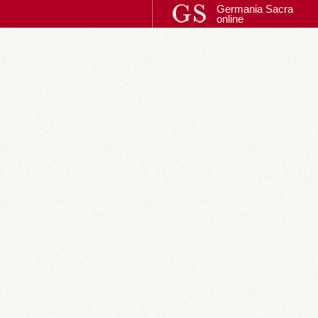
Germania Sacra
online