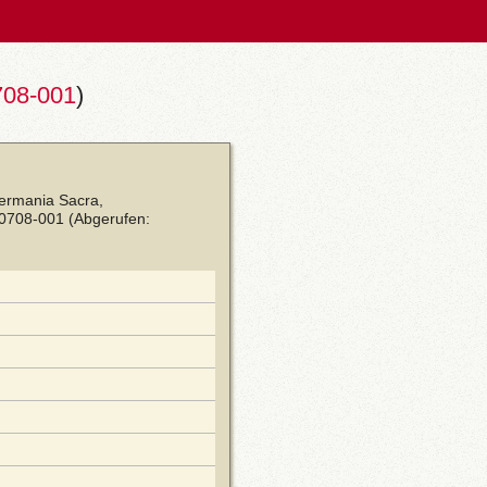
708-001
)
Germania Sacra,
00708-001
(Abgerufen: