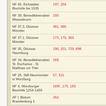
NF 45, Eichstätter
197
,
204
.
Bischöfe bis 1535
NF 39, Benediktinerabtei
193
.
Wessobrunn
NF 37,3, Diözese
481
,
486
.
Münster
NF 37,1, Diözese
173
,
176
,
363
.
Münster
NF 35, Diözese
190
,
201
,
729
,
898
.
Naumburg
NF 34, Benediktinerabtei
269
.
St. Eucharius - St.
Matthias vor Trier
NF 26, Stift Neumünster
57
,
511
.
in Würzburg
NF 4, Würzburger
169f.
,
175
,
183
.
Bischöfe 1254-1455
AF I, Bistum
262
.
Brandenburg 1