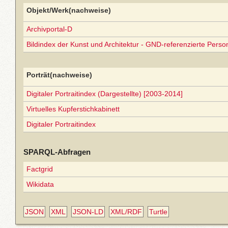
Objekt/Werk(nachweise)
Archivportal-D
Bildindex der Kunst und Architektur - GND-referenzierte Perso
Porträt(nachweise)
Digitaler Portraitindex (Dargestellte) [2003-2014]
Virtuelles Kupferstichkabinett
Digitaler Portraitindex
SPARQL-Abfragen
Factgrid
Wikidata
JSON
XML
JSON-LD
XML/RDF
Turtle