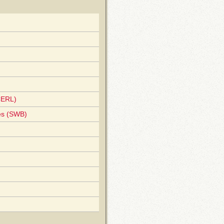
CERL)
es (SWB)