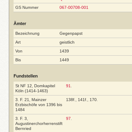
GS Nummer
067-00708-001
Ämter
Bezeichnung
Gegenpapst
Art
geistlich
Von
1439
Bis
1449
Fundstellen
St NF 12, Domkapitel
91
.
Köln (1414-1463)
3. F. 21, Mainzer
138f., 141f., 170.
Erzbischöfe von 1396 bis
1484
3. F. 3,
97
.
Augustinerchorherrenstift
Bernried