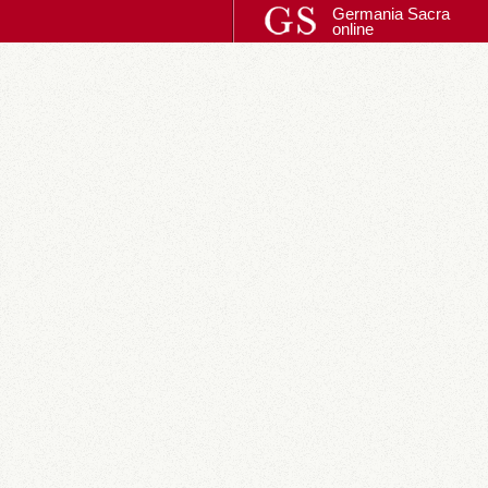
Germania Sacra
online