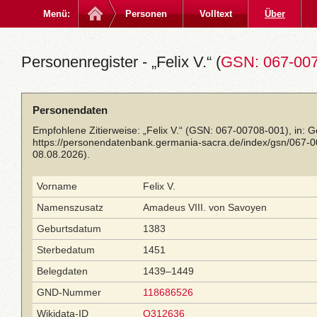
Menü:
Personen
Volltext
Über
Personenregister - „Felix V.“ (
GSN: 067-00
Personendaten
Empfohlene Zitierweise: „Felix V.“ (GSN: 067-00708-001), in: 
https://personendatenbank.germania-sacra.de/index/gsn/067-
08.08.2026).
Vorname
Felix V.
Namenszusatz
Amadeus VIII. von Savoyen
Geburtsdatum
1383
Sterbedatum
1451
Belegdaten
1439–1449
GND-Nummer
118686526
Wikidata-ID
Q312636