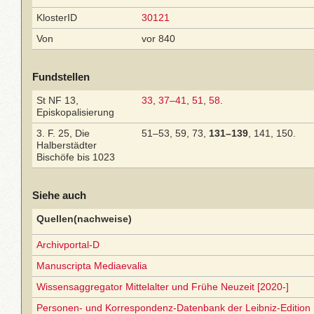
KlosterID
30121
Von
vor 840
Fundstellen
St NF 13,
33
,
37–41
,
51
,
58
.
Episkopalisierung
3. F. 25, Die
51–53, 59, 73,
131–139
, 141, 150.
Halberstädter
Bischöfe bis 1023
Siehe auch
Quellen(nachweise)
Archivportal-D
Manuscripta Mediaevalia
Wissensaggregator Mittelalter und Frühe Neuzeit [2020-]
Personen- und Korrespondenz-Datenbank der Leibniz-Edition