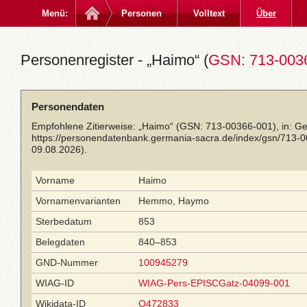
Menü:
Personen
Volltext
Über
Personenregister - „Haimo“ (
GSN: 713-003
Personendaten
Empfohlene Zitierweise: „Haimo“ (GSN: 713-00366-001), in: G
https://personendatenbank.germania-sacra.de/index/gsn/713-
09.08.2026).
Vorname
Haimo
Vornamenvarianten
Hemmo, Haymo
Sterbedatum
853
Belegdaten
840–853
GND-Nummer
100945279
WIAG-ID
WIAG-Pers-EPISCGatz-04099-001
Wikidata-ID
Q472833