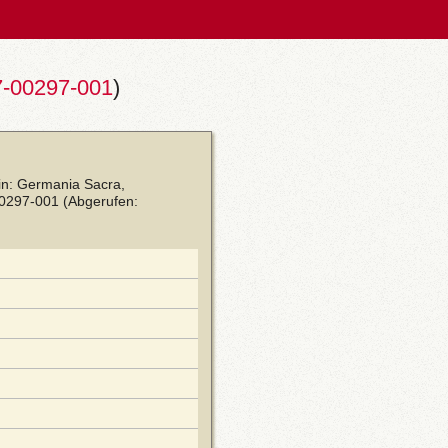
-00297-001
)
 in: Germania Sacra,
00297-001
(Abgerufen: