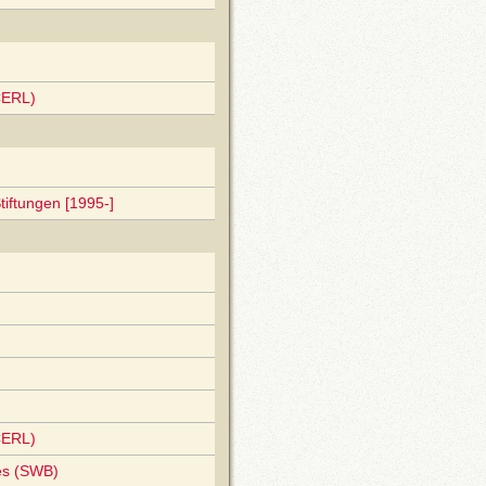
CERL)
tiftungen [1995-]
CERL)
es (SWB)