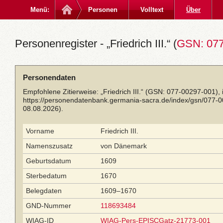
Menü:
Personen
Volltext
Über
Personenregister - „Friedrich III.“ (
GSN: 077
Personendaten
Empfohlene Zitierweise: „Friedrich III.“ (GSN: 077-00297-001),
https://personendatenbank.germania-sacra.de/index/gsn/077-
08.08.2026).
Vorname
Friedrich III.
Namenszusatz
von Dänemark
Geburtsdatum
1609
Sterbedatum
1670
Belegdaten
1609–1670
GND-Nummer
118693484
WIAG-ID
WIAG-Pers-EPISCGatz-21773-001