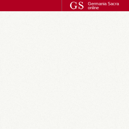
Germania Sacra
online