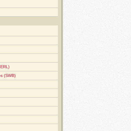
CERL)
es (SWB)