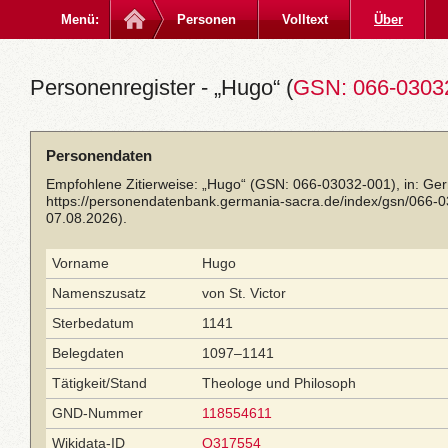
Menü:
Personen
Volltext
Über
Personenregister - „Hugo“ (
GSN: 066-0303
Personendaten
Empfohlene Zitierweise: „Hugo“ (GSN: 066-03032-001), in: Ge
https://personendatenbank.germania-sacra.de/index/gsn/066-
07.08.2026).
Vorname
Hugo
Namenszusatz
von St. Victor
Sterbedatum
1141
Belegdaten
1097–1141
Tätigkeit/Stand
Theologe und Philosoph
GND-Nummer
118554611
Wikidata-ID
Q317554