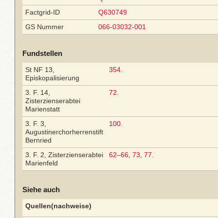
Factgrid-ID
Q630749
GS Nummer
066-03032-001
Fundstellen
St NF 13,
354
.
Episkopalisierung
3. F. 14,
72
.
Zisterzienserabtei
Marienstatt
3. F. 3,
100
.
Augustinerchorherrenstift
Bernried
3. F. 2, Zisterzienserabtei
62–66
,
73
,
77
.
Marienfeld
Siehe auch
Quellen(nachweise)