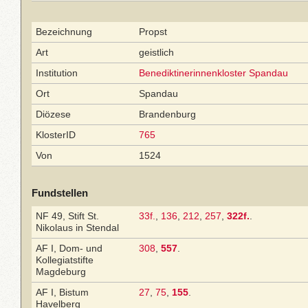
Bezeichnung
Propst
Art
geistlich
Institution
Benediktinerinnenkloster Spandau
Ort
Spandau
Diözese
Brandenburg
KlosterID
765
Von
1524
Fundstellen
NF 49, Stift St.
33f.
,
136
,
212
,
257
,
322f.
.
Nikolaus in Stendal
AF I, Dom- und
308
,
557
.
Kollegiatstifte
Magdeburg
AF I, Bistum
27
,
75
,
155
.
Havelberg