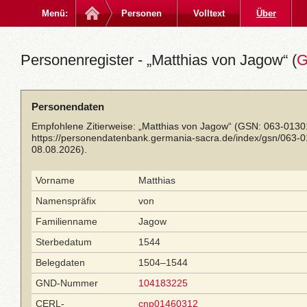
Menü:
Personen
Volltext
Über
Personenregister - „Matthias von Jagow“ (
G
Personendaten
Empfohlene Zitierweise: „Matthias von Jagow“ (GSN: 063-0130
https://personendatenbank.germania-sacra.de/index/gsn/063-
08.08.2026).
Vorname
Matthias
Namenspräfix
von
Familienname
Jagow
Sterbedatum
1544
Belegdaten
1504–1544
GND-Nummer
104183225
CERL-
cnp01460312