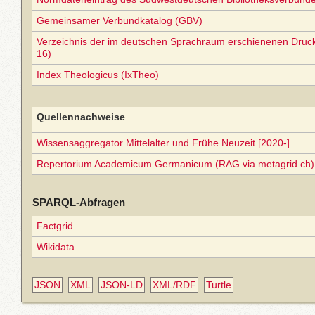
Gemeinsamer Verbundkatalog (GBV)
Verzeichnis der im deutschen Sprachraum erschienenen Druc
16)
Index Theologicus (IxTheo)
Quellennachweise
Wissensaggregator Mittelalter und Frühe Neuzeit [2020-]
Repertorium Academicum Germanicum (RAG via metagrid.ch) 
SPARQL-Abfragen
Factgrid
Wikidata
JSON
XML
JSON-LD
XML/RDF
Turtle