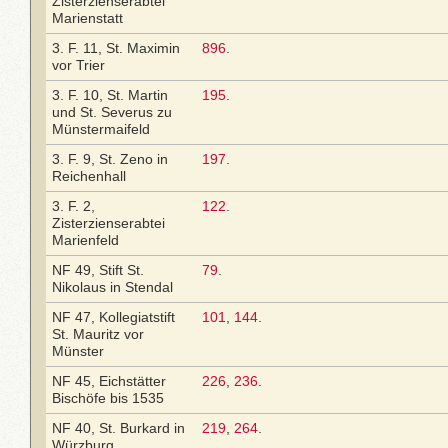
Zisterzienserabtei
Marienstatt
3. F. 11, St. Maximin
896
.
vor Trier
3. F. 10, St. Martin
195
.
und St. Severus zu
Münstermaifeld
3. F. 9, St. Zeno in
197
.
Reichenhall
3. F. 2,
122
.
Zisterzienserabtei
Marienfeld
NF 49, Stift St.
79
.
Nikolaus in Stendal
NF 47, Kollegiatstift
101
,
144
.
St. Mauritz vor
Münster
NF 45, Eichstätter
226
,
236
.
Bischöfe bis 1535
NF 40, St. Burkard in
219
,
264
.
Würzburg