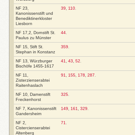
NF 23,
39
,
110
.
Kanonissenstift und
Benediktinerkloster
Liesborn
NF 17,2, Domstift St.
44
.
Paulus zu Münster
NF 15, Stift St.
359
.
Stephan in Konstanz
NF 13, Würzburger
41
,
43
,
52
.
Bischöfe 1455-1617
NF 11,
91
,
155
,
178
,
287
.
Zisterzienserabtei
Raitenhaslach
NF 10, Damenstift
325
.
Freckenhorst
NF 7, Kanonissenstift
149
,
161
,
329
.
Gandersheim
NF 2,
71
.
Cistercienserabtei
Altenberg