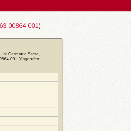
63-00864-001
)
, in: Germania Sacra,
00864-001
(Abgerufen: