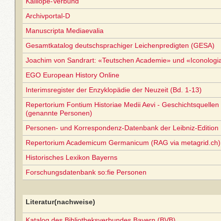
Kalliope-Verbund
Archivportal-D
Manuscripta Mediaevalia
Gesamtkatalog deutschsprachiger Leichenpredigten (GESA)
Joachim von Sandrart: «Teutschen Academie» und «Iconolog
EGO European History Online
Interimsregister der Enzyklopädie der Neuzeit (Bd. 1-13)
Repertorium Fontium Historiae Medii Aevi - Geschichtsquellen 
(genannte Personen)
Personen- und Korrespondenz-Datenbank der Leibniz-Edition
Repertorium Academicum Germanicum (RAG via metagrid.ch) 
Historisches Lexikon Bayerns
Forschungsdatenbank so:fie Personen
Literatur(nachweise)
Katalog des Bibliotheksverbundes Bayern (BVB)