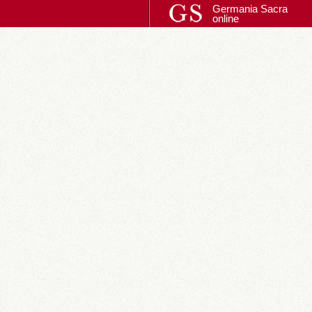
Germania Sacra
online