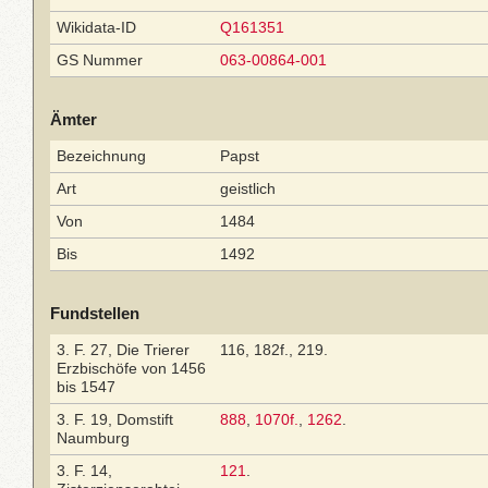
Wikidata-ID
Q161351
GS Nummer
063-00864-001
Ämter
Bezeichnung
Papst
Art
geistlich
Von
1484
Bis
1492
Fundstellen
3. F. 27, Die Trierer
116, 182f., 219.
Erzbischöfe von 1456
bis 1547
3. F. 19, Domstift
888
,
1070f.
,
1262
.
Naumburg
3. F. 14,
121
.