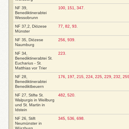
NF 39,
100
,
151
,
347
.
Benediktinerabtei
Wessobrunn
NF 37,2, Diözese
77
,
82
,
93
.
Münster
NF 35, Diözese
256
,
939
.
Naumburg
NF 34,
223
.
Benediktinerabtei St.
Eucharius - St.
Matthias vor Trier
NF 28,
176
,
197
,
215
,
224
,
225
,
229
,
232
,
25
Benediktinerabtei
Benediktbeuern
NF 27, Stifte St.
482
,
520
.
Walpurgis in Weilburg
und St. Martin in
Idstein
NF 26, Stift
345
,
536
,
698
.
Neumünster in
Würzburg