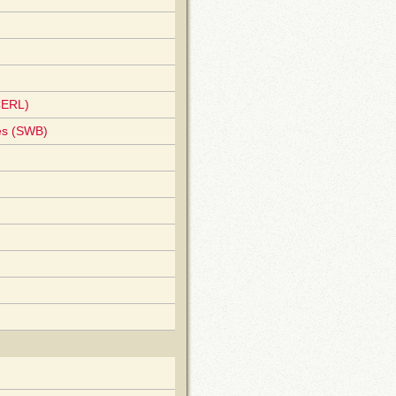
CERL)
es (SWB)