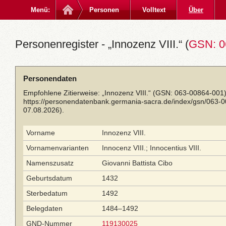
Menü:
Personen
Volltext
Über
Personenregister - „Innozenz VIII.“ (
GSN: 0
Personendaten
Empfohlene Zitierweise: „Innozenz VIII.“ (GSN: 063-00864-001)
https://personendatenbank.germania-sacra.de/index/gsn/063-
07.08.2026).
Vorname
Innozenz VIII.
Vornamenvarianten
Innocenz VIII.; Innocentius VIII.
Namenszusatz
Giovanni Battista Cibo
Geburtsdatum
1432
Sterbedatum
1492
Belegdaten
1484–1492
GND-Nummer
119130025