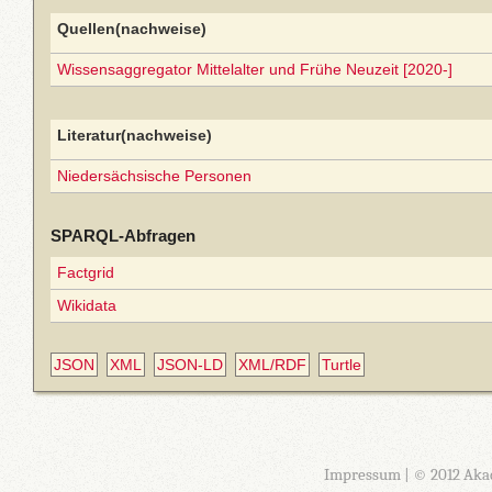
Quellen(nachweise)
Wissensaggregator Mittelalter und Frühe Neuzeit [2020-]
Literatur(nachweise)
Niedersächsische Personen
SPARQL-Abfragen
Factgrid
Wikidata
JSON
XML
JSON-LD
XML/RDF
Turtle
Impressum
| © 2012 Aka