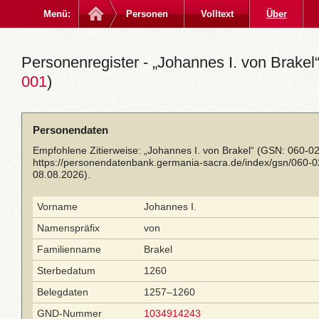
Menü:
Personen
Volltext
Über
Personenregister - „Johannes I. von Brakel“
001
)
Personendaten
Empfohlene Zitierweise: „Johannes I. von Brakel“ (GSN: 060-0
https://personendatenbank.germania-sacra.de/index/gsn/060-
08.08.2026).
Vorname
Johannes I.
Namenspräfix
von
Familienname
Brakel
Sterbedatum
1260
Belegdaten
1257–1260
GND-Nummer
1034914243