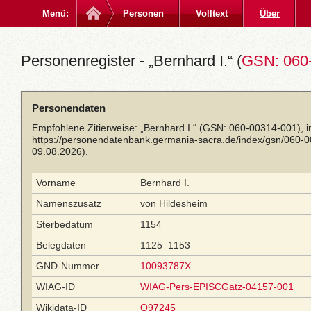
Menü:
Personen
Volltext
Über
Personenregister - „Bernhard I.“ (
GSN: 060
Personendaten
Empfohlene Zitierweise: „Bernhard I.“ (GSN: 060-00314-001), 
https://personendatenbank.germania-sacra.de/index/gsn/060-
09.08.2026).
Vorname
Bernhard I.
Namenszusatz
von Hildesheim
Sterbedatum
1154
Belegdaten
1125–1153
GND-Nummer
10093787X
WIAG-ID
WIAG-Pers-EPISCGatz-04157-001
Wikidata-ID
Q97245