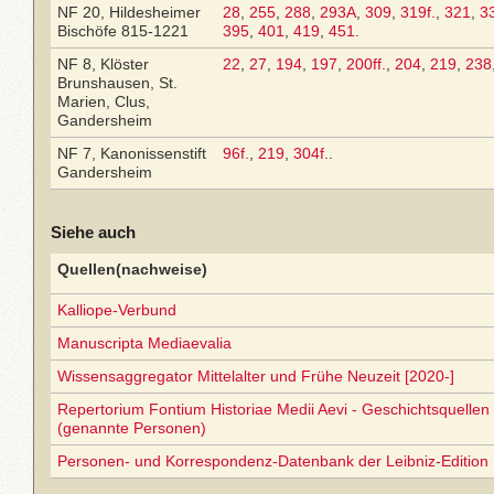
NF 20, Hildesheimer
28
,
255
,
288
,
293A
,
309
,
319f.
,
321
,
3
Bischöfe 815-1221
395
,
401
,
419
,
451
.
NF 8, Klöster
22
,
27
,
194
,
197
,
200ff.
,
204
,
219
,
238
Brunshausen, St.
Marien, Clus,
Gandersheim
NF 7, Kanonissenstift
96f.
,
219
,
304f.
.
Gandersheim
Siehe auch
Quellen(nachweise)
Kalliope-Verbund
Manuscripta Mediaevalia
Wissensaggregator Mittelalter und Frühe Neuzeit [2020-]
Repertorium Fontium Historiae Medii Aevi - Geschichtsquellen 
(genannte Personen)
Personen- und Korrespondenz-Datenbank der Leibniz-Edition