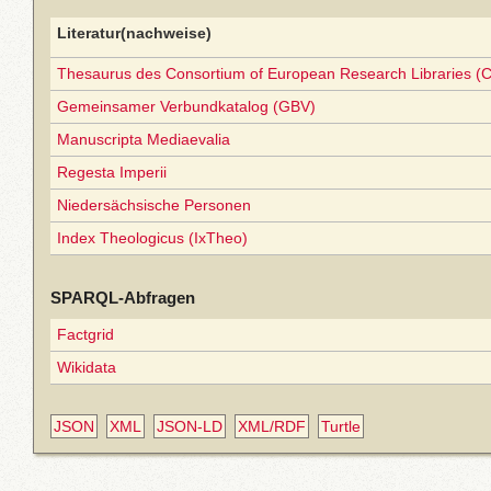
Literatur(nachweise)
Thesaurus des Consortium of European Research Libraries (
Gemeinsamer Verbundkatalog (GBV)
Manuscripta Mediaevalia
Regesta Imperii
Niedersächsische Personen
Index Theologicus (IxTheo)
SPARQL-Abfragen
Factgrid
Wikidata
JSON
XML
JSON-LD
XML/RDF
Turtle