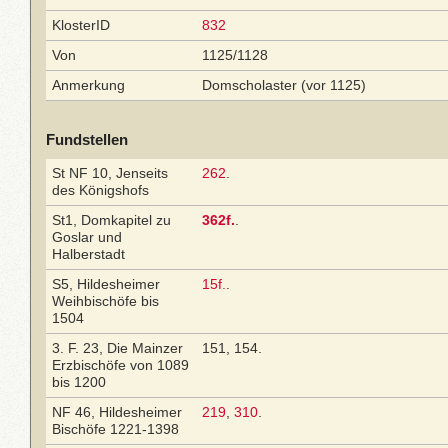
KlosterID
832
Von
1125/1128
Anmerkung
Domscholaster (vor 1125)
Fundstellen
St NF 10, Jenseits
262
.
des Königshofs
St1, Domkapitel zu
362f.
.
Goslar und
Halberstadt
S5, Hildesheimer
15f.
.
Weihbischöfe bis
1504
3. F. 23, Die Mainzer
151, 154.
Erzbischöfe von 1089
bis 1200
NF 46, Hildesheimer
219
,
310
.
Bischöfe 1221-1398