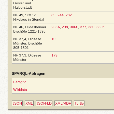
Goslar und
Halberstadt
NF 49, Stift St.
89
,
244
,
282
.
Nikolaus in Stendal
NF 46, Hildesheimer
263A
,
298
,
306f.
,
377
,
380
,
385f.
.
Bischöfe 1221-1398
NF 37,4, Diözese
10
.
Münster, Bischöfe
805-1801
NF 37,3, Diözese
179
.
Münster
SPARQL-Abfragen
Factgrid
Wikidata
JSON
XML
JSON-LD
XML/RDF
Turtle