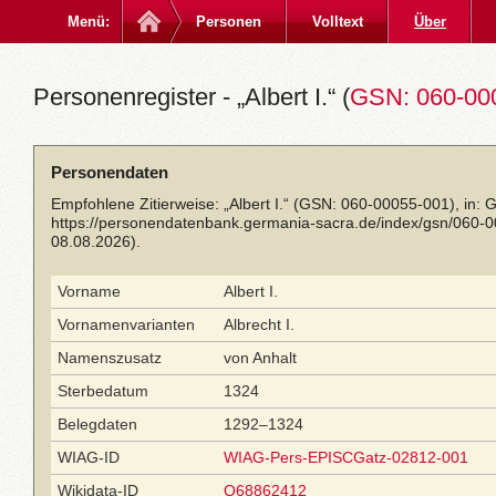
Menü:
Personen
Volltext
Über
Personenregister - „Albert I.“ (
GSN: 060-00
Personendaten
Empfohlene Zitierweise: „Albert I.“ (GSN: 060-00055-001), in:
https://personendatenbank.germania-sacra.de/index/gsn/060-
08.08.2026).
Vorname
Albert I.
Vornamenvarianten
Albrecht I.
Namenszusatz
von Anhalt
Sterbedatum
1324
Belegdaten
1292–1324
WIAG-ID
WIAG-Pers-EPISCGatz-02812-001
Wikidata-ID
Q68862412