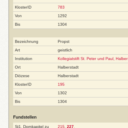
KlosterID
783
Von
1292
Bis
1304
Bezeichnung
Propst
Art
geistlich
Institution
Kollegiatstift St. Peter und Paul, Halber
Ort
Halberstadt
Diözese
Halberstadt
KlosterID
195
Von
1302
Bis
1304
Fundstellen
St1, Domkapitel zu
215
,
227
.