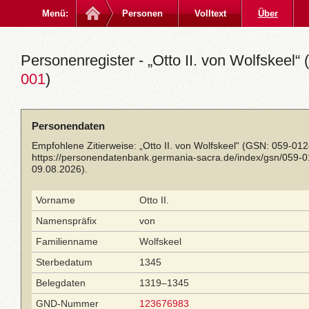
Menü:
Personen
Volltext
Über
Personenregister - „Otto II. von Wolfskeel“ (
001
)
Personendaten
Empfohlene Zitierweise: „Otto II. von Wolfskeel“ (GSN: 059-01
https://personendatenbank.germania-sacra.de/index/gsn/059-
09.08.2026).
Vorname
Otto II.
Namenspräfix
von
Familienname
Wolfskeel
Sterbedatum
1345
Belegdaten
1319–1345
GND-Nummer
123676983