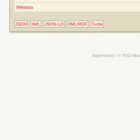
Wikidata
JSON
XML
JSON-LD
XML/RDF
Turtle
Impressum
| © 2012 Aka