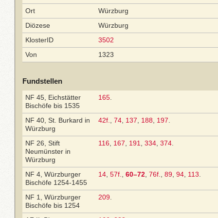
Ort
Würzburg
Diözese
Würzburg
KlosterID
3502
Von
1323
Fundstellen
NF 45, Eichstätter
165
.
Bischöfe bis 1535
NF 40, St. Burkard in
42f.
,
74
,
137
,
188
,
197
.
Würzburg
NF 26, Stift
116
,
167
,
191
,
334
,
374
.
Neumünster in
Würzburg
NF 4, Würzburger
14
,
57f.
,
60–72
,
76f.
,
89
,
94
,
113
.
Bischöfe 1254-1455
NF 1, Würzburger
209
.
Bischöfe bis 1254