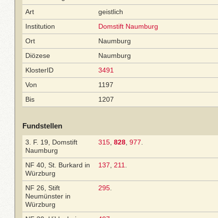
Art
geistlich
Institution
Domstift Naumburg
Ort
Naumburg
Diözese
Naumburg
KlosterID
3491
Von
1197
Bis
1207
Fundstellen
3. F. 19, Domstift
315
,
828
,
977
.
Naumburg
NF 40, St. Burkard in
137
,
211
.
Würzburg
NF 26, Stift
295
.
Neumünster in
Würzburg