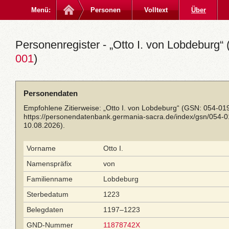
Menü:
Personen
Volltext
Über
Personenregister - „Otto I. von Lobdeburg“ 
001
)
Personendaten
Empfohlene Zitierweise: „Otto I. von Lobdeburg“ (GSN: 054-01
https://personendatenbank.germania-sacra.de/index/gsn/054-
10.08.2026).
Vorname
Otto I.
Namenspräfix
von
Familienname
Lobdeburg
Sterbedatum
1223
Belegdaten
1197–1223
GND-Nummer
11878742X