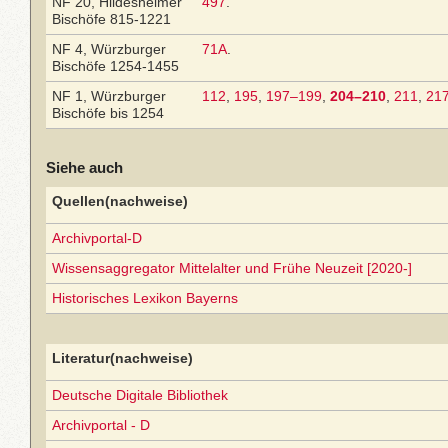
NF 20, Hildesheimer
497
.
Bischöfe 815-1221
NF 4, Würzburger
71A
.
Bischöfe 1254-1455
NF 1, Würzburger
112
,
195
,
197–199
,
204–210
,
211
,
21
Bischöfe bis 1254
Siehe auch
Quellen(nachweise)
Archivportal-D
Wissensaggregator Mittelalter und Frühe Neuzeit [2020-]
Historisches Lexikon Bayerns
Literatur(nachweise)
Deutsche Digitale Bibliothek
Archivportal - D