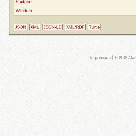
Factgrid
Wikidata
JSON
XML
JSON-LD
XML/RDF
Turtle
Impressum
| © 2012 Aka