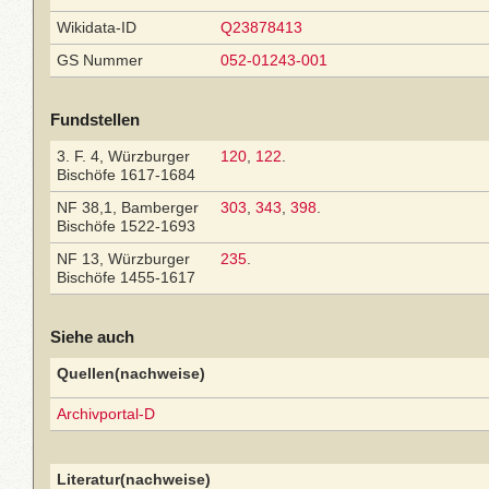
Wikidata-ID
Q23878413
GS Nummer
052-01243-001
Fundstellen
3. F. 4, Würzburger
120
,
122
.
Bischöfe 1617-1684
NF 38,1, Bamberger
303
,
343
,
398
.
Bischöfe 1522-1693
NF 13, Würzburger
235
.
Bischöfe 1455-1617
Siehe auch
Quellen(nachweise)
Archivportal-D
Literatur(nachweise)