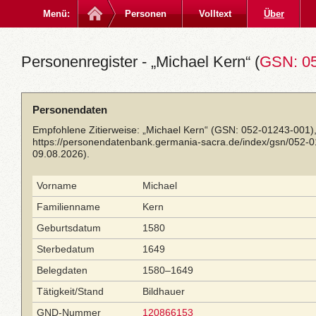
Menü:
Personen
Volltext
Über
Personenregister - „Michael Kern“ (
GSN: 0
Personendaten
Empfohlene Zitierweise: „Michael Kern“ (GSN: 052-01243-001),
https://personendatenbank.germania-sacra.de/index/gsn/052-
09.08.2026).
Vorname
Michael
Familienname
Kern
Geburtsdatum
1580
Sterbedatum
1649
Belegdaten
1580–1649
Tätigkeit/Stand
Bildhauer
GND-Nummer
120866153