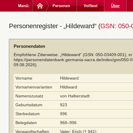
Menü:
Personen
Volltext
Über
Personenregister - „Hildeward“ (
GSN: 050-
Personendaten
Empfohlene Zitierweise: „Hildeward“ (GSN: 050-03409-001), in
https://personendatenbank.germania-sacra.de/index/gsn/050-
09.08.2026).
Vorname
Hildeward
Vornamenvarianten
Hildiward
Namenszusatz
von Halberstadt
Geburtsdatum
923
Sterbedatum
996
Belegdaten
968–996
Verwandtschaften
Vater: Erich († 941)