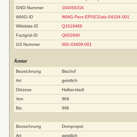
GND-Nummer
104356316
WIAG-ID
WIAG-Pers-EPISCGatz-04104-001
Wikidata-ID
Q1618466
Factgrid-ID
Q652840
GS Nummer
050-03409-001
Ämter
Bezeichnung
Bischof
Art
geistlich
Diözese
Halberstadt
Von
968
Bis
996
Bezeichnung
Dompropst
Art
geistlich