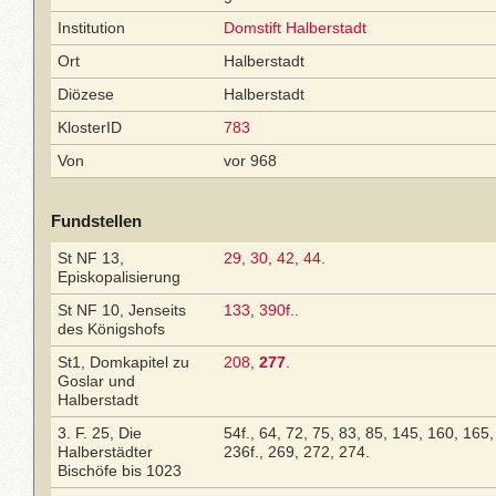
Institution
Domstift Halberstadt
Ort
Halberstadt
Diözese
Halberstadt
KlosterID
783
Von
vor 968
Fundstellen
St NF 13,
29
,
30
,
42
,
44
.
Episkopalisierung
St NF 10, Jenseits
133
,
390f.
.
des Königshofs
St1, Domkapitel zu
208
,
277
.
Goslar und
Halberstadt
3. F. 25, Die
54f., 64, 72, 75, 83, 85, 145, 160, 165
Halberstädter
236f., 269, 272, 274.
Bischöfe bis 1023