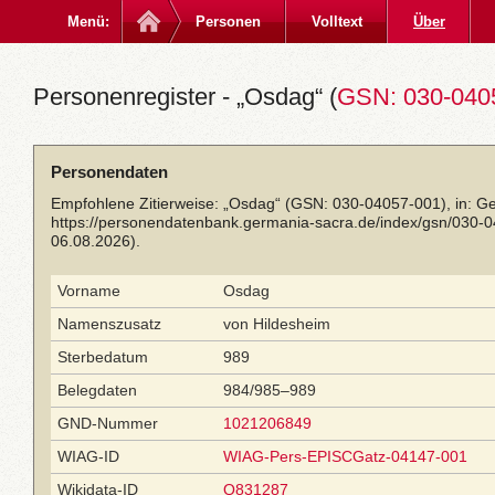
Menü:
Personen
Volltext
Über
Personenregister - „Osdag“ (
GSN: 030-040
Personendaten
Empfohlene Zitierweise: „Osdag“ (GSN: 030-04057-001), in: G
https://personendatenbank.germania-sacra.de/index/gsn/030-
06.08.2026).
Vorname
Osdag
Namenszusatz
von Hildesheim
Sterbedatum
989
Belegdaten
984/985–989
GND-Nummer
1021206849
WIAG-ID
WIAG-Pers-EPISCGatz-04147-001
Wikidata-ID
Q831287