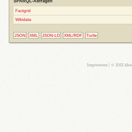
SPARQL-Abfragen
Factgrid
Wikidata
JSON
XML
JSON-LD
XML/RDF
Turtle
Impressum
| © 2012 Aka