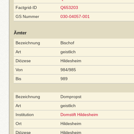
Factgrid-ID
Q653203
GS Nummer
030-04057-001
Ämter
Bezeichnung
Bischof
Art
geistlich
Diözese
Hildesheim
Von
984/985
Bis
989
Bezeichnung
Dompropst
Art
geistlich
Institution
Domstift Hildesheim
Ort
Hildesheim
Diözese
Hildesheim