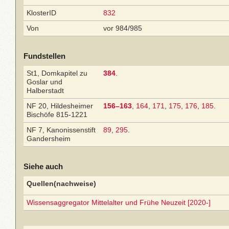
KlosterID
832
Von
vor 984/985
Fundstellen
St1, Domkapitel zu
384
.
Goslar und
Halberstadt
NF 20, Hildesheimer
156–163
,
164
,
171
,
175
,
176
,
185
.
Bischöfe 815-1221
NF 7, Kanonissenstift
89
,
295
.
Gandersheim
Siehe auch
Quellen(nachweise)
Wissensaggregator Mittelalter und Frühe Neuzeit [2020-]