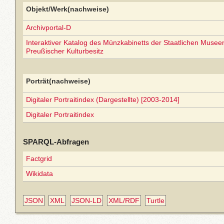
Objekt/Werk(nachweise)
Archivportal-D
Interaktiver Katalog des Münzkabinetts der Staatlichen Museen 
Preußischer Kulturbesitz
Porträt(nachweise)
Digitaler Portraitindex (Dargestellte) [2003-2014]
Digitaler Portraitindex
SPARQL-Abfragen
Factgrid
Wikidata
JSON
XML
JSON-LD
XML/RDF
Turtle