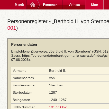
Menü:
Personen
Volltext
Über
Personenregister - „Berthold II. von Sternbe
001
)
Personendaten
Empfohlene Zitierweise: „Berthold II. von Sternberg“ (GSN: 01
Sacra,
https://personendatenbank.germania-sacra.de/index/g
07.08.2026).
Vorname
Berthold II.
Namenspräfix
von
Familienname
Sternberg
Sterbedatum
1287
Belegdaten
1240–1287
GND-Nummer
131773062