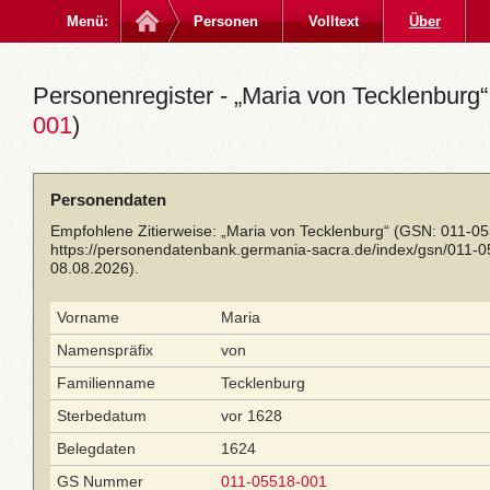
Menü:
Personen
Volltext
Über
Personenregister - „Maria von Tecklenburg“
001
)
Personendaten
Empfohlene Zitierweise: „Maria von Tecklenburg“ (GSN: 011-05
https://personendatenbank.germania-sacra.de/index/gsn/011-
08.08.2026).
Vorname
Maria
Namenspräfix
von
Familienname
Tecklenburg
Sterbedatum
vor 1628
Belegdaten
1624
GS Nummer
011-05518-001