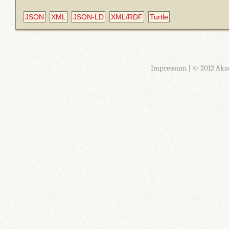
JSON
XML
JSON-LD
XML/RDF
Turtle
Impressum
| © 2012 Aka