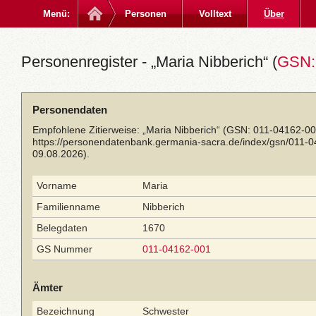
Menü:
Personen
Volltext
Über
Personenregister - „Maria Nibberich“ (
GSN:
Personendaten
Empfohlene Zitierweise: „Maria Nibberich“ (GSN: 011-04162-00
https://personendatenbank.germania-sacra.de/index/gsn/011-
09.08.2026).
Vorname
Maria
Familienname
Nibberich
Belegdaten
1670
GS Nummer
011-04162-001
Ämter
Bezeichnung
Schwester