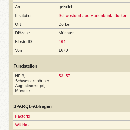
Art
geistlich
Institution
Schwesternhaus Marienbrink, Borken
Ort
Borken
Diözese
Münster
KlosterID
464
Von
1670
Fundstellen
NF 3,
53
,
57
.
Schwesternhäuser
Augustinerregel,
Münster
SPARQL-Abfragen
Factgrid
Wikidata