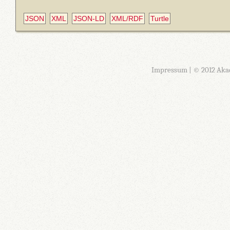
JSON
XML
JSON-LD
XML/RDF
Turtle
Impressum
| © 2012 Aka