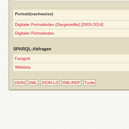
Portrait(nachweise)
Digitaler Portraitindex (Dargestellte) [2003-2014]
Digitaler Portraitindex
SPARQL-Abfragen
Factgrid
Wikidata
JSON
XML
JSON-LD
XML/RDF
Turtle