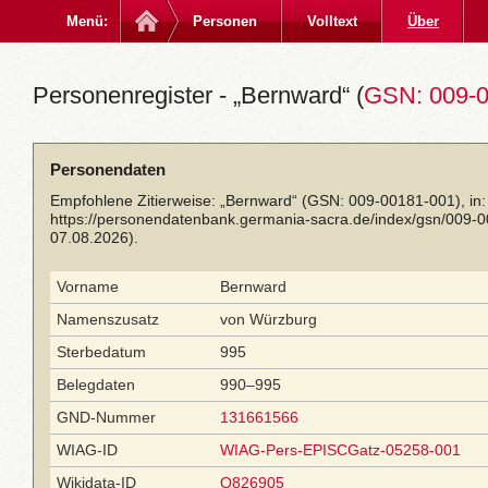
Menü:
Personen
Volltext
Über
Personenregister - „Bernward“ (
GSN: 009-
Personendaten
Empfohlene Zitierweise: „Bernward“ (GSN: 009-00181-001), in
https://personendatenbank.germania-sacra.de/index/gsn/009-
07.08.2026).
Vorname
Bernward
Namenszusatz
von Würzburg
Sterbedatum
995
Belegdaten
990–995
GND-Nummer
131661566
WIAG-ID
WIAG-Pers-EPISCGatz-05258-001
Wikidata-ID
Q826905