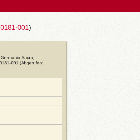
00181-001
)
: Germania Sacra,
00181-001
(Abgerufen: