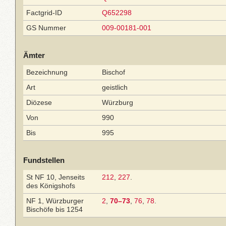
Factgrid-ID
Q652298
GS Nummer
009-00181-001
Ämter
Bezeichnung
Bischof
Art
geistlich
Diözese
Würzburg
Von
990
Bis
995
Fundstellen
St NF 10, Jenseits
212
,
227
.
des Königshofs
NF 1, Würzburger
2
,
70–73
,
76
,
78
.
Bischöfe bis 1254