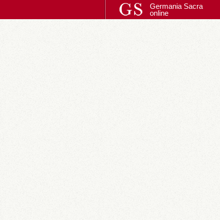
Germania Sacra
online