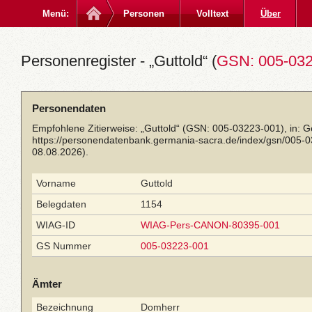
Menü:
Personen
Volltext
Über
Personenregister - „Guttold“ (
GSN: 005-03
Personendaten
Empfohlene Zitierweise: „Guttold“ (GSN: 005-03223-001), in: 
https://personendatenbank.germania-sacra.de/index/gsn/005-
08.08.2026).
Vorname
Guttold
Belegdaten
1154
WIAG-ID
WIAG-Pers-CANON-80395-001
GS Nummer
005-03223-001
Ämter
Bezeichnung
Domherr