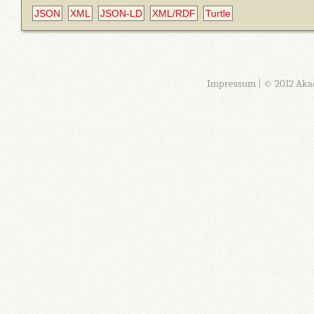
JSON
XML
JSON-LD
XML/RDF
Turtle
Impressum
| © 2012 Aka