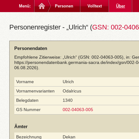
Menü:
Personen
Volltext
Über
Personenregister - „Ulrich“ (
GSN: 002-0406
Personendaten
Empfohlene Zitierweise: „Ulrich“ (GSN: 002-04063-005), in: Ge
https://personendatenbank.germania-sacra.de/index/gsn/002-
06.08.2026).
Vorname
Ulrich
Vornamenvarianten
Odalricus
Belegdaten
1340
GS Nummer
002-04063-005
Ämter
Bezeichnung
Dekan