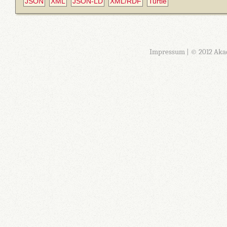
JSON
XML
JSON-LD
XML/RDF
Turtle
Impressum
| © 2012 Aka