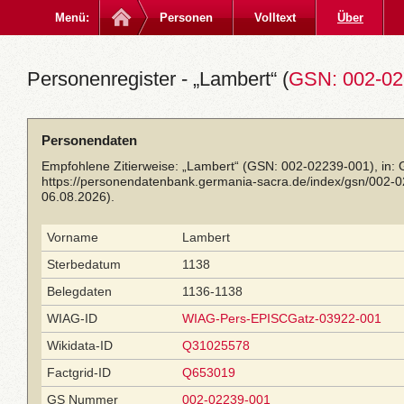
Menü:
Personen
Volltext
Über
Personenregister - „Lambert“ (
GSN: 002-02
Personendaten
Empfohlene Zitierweise: „Lambert“ (GSN: 002-02239-001), in:
https://personendatenbank.germania-sacra.de/index/gsn/002-
06.08.2026).
Vorname
Lambert
Sterbedatum
1138
Belegdaten
1136-1138
WIAG-ID
WIAG-Pers-EPISCGatz-03922-001
Wikidata-ID
Q31025578
Factgrid-ID
Q653019
GS Nummer
002-02239-001