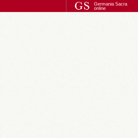
Germania Sacra
online