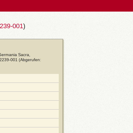
239-001
)
 Germania Sacra,
02239-001
(Abgerufen: