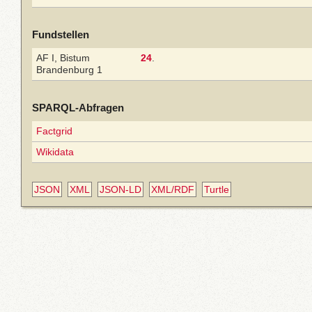
Fundstellen
AF I, Bistum
24
.
Brandenburg 1
SPARQL-Abfragen
Factgrid
Wikidata
JSON
XML
JSON-LD
XML/RDF
Turtle