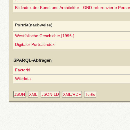
Bildindex der Kunst und Architektur - GND-referenzierte Perso
Porträt(nachweise)
Westfälische Geschichte [1996-]
Digitaler Portraitindex
SPARQL-Abfragen
Factgrid
Wikidata
JSON
XML
JSON-LD
XML/RDF
Turtle