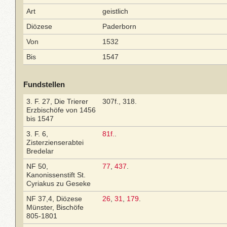
Art
geistlich
Diözese
Paderborn
Von
1532
Bis
1547
Fundstellen
3. F. 27, Die Trierer
307f., 318.
Erzbischöfe von 1456
bis 1547
3. F. 6,
81f.
.
Zisterzienserabtei
Bredelar
NF 50,
77
,
437
.
Kanonissenstift St.
Cyriakus zu Geseke
NF 37,4, Diözese
26
,
31
,
179
.
Münster, Bischöfe
805-1801