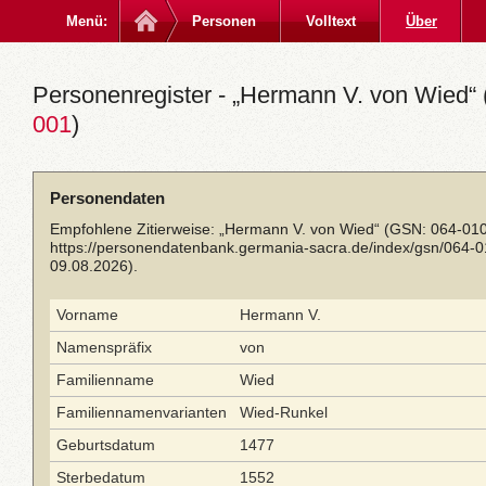
Menü:
Personen
Volltext
Über
Personenregister - „Hermann V. von Wied“ 
001
)
Personendaten
Empfohlene Zitierweise: „Hermann V. von Wied“ (GSN: 064-010
https://personendatenbank.germania-sacra.de/index/gsn/064-
09.08.2026).
Vorname
Hermann V.
Namenspräfix
von
Familienname
Wied
Familiennamenvarianten
Wied-Runkel
Geburtsdatum
1477
Sterbedatum
1552