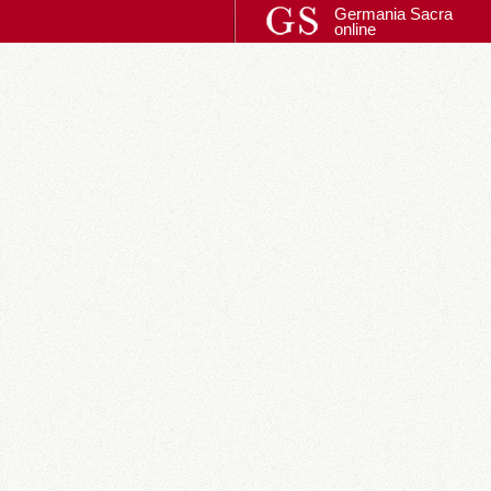
Germania Sacra
online