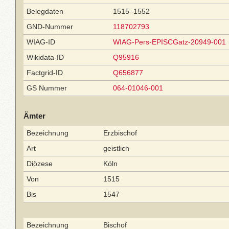
Belegdaten
1515–1552
GND-Nummer
118702793
WIAG-ID
WIAG-Pers-EPISCGatz-20949-001
Wikidata-ID
Q95916
Factgrid-ID
Q656877
GS Nummer
064-01046-001
Ämter
Bezeichnung
Erzbischof
Art
geistlich
Diözese
Köln
Von
1515
Bis
1547
Bezeichnung
Bischof