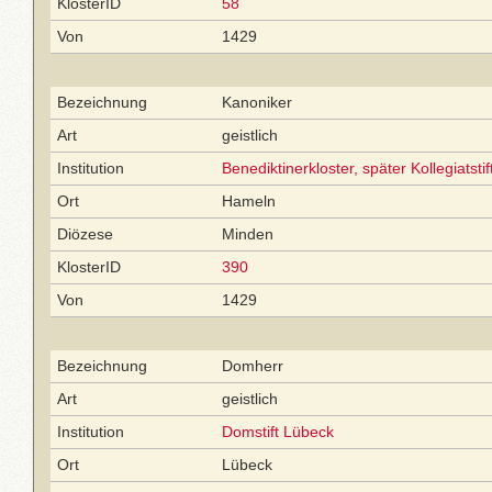
KlosterID
58
Von
1429
Bezeichnung
Kanoniker
Art
geistlich
Institution
Benediktinerkloster, später Kollegiatsti
Ort
Hameln
Diözese
Minden
KlosterID
390
Von
1429
Bezeichnung
Domherr
Art
geistlich
Institution
Domstift Lübeck
Ort
Lübeck