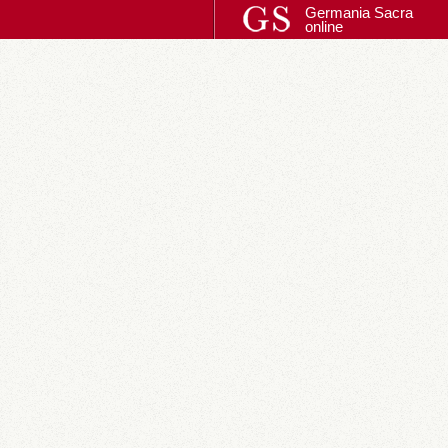
Germania Sacra
online