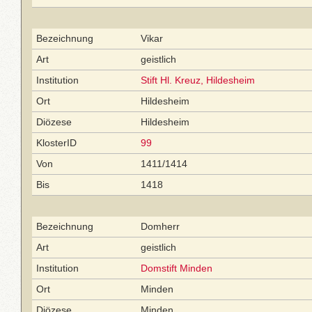
Bezeichnung
Vikar
Art
geistlich
Institution
Stift Hl. Kreuz, Hildesheim
Ort
Hildesheim
Diözese
Hildesheim
KlosterID
99
Von
1411/1414
Bis
1418
Bezeichnung
Domherr
Art
geistlich
Institution
Domstift Minden
Ort
Minden
Diözese
Minden