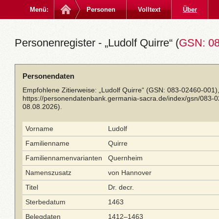
Menü:
Personen
Volltext
Über
Personenregister - „Ludolf Quirre“ (
GSN: 08
Personendaten
Empfohlene Zitierweise: „Ludolf Quirre“ (GSN: 083-02460-001)
https://personendatenbank.germania-sacra.de/index/gsn/083-
08.08.2026).
Vorname
Ludolf
Familienname
Quirre
Familiennamenvarianten
Quernheim
Namenszusatz
von Hannover
Titel
Dr. decr.
Sterbedatum
1463
Belegdaten
1412–1463