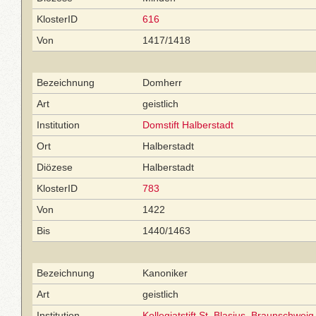
KlosterID
616
Von
1417/1418
Bezeichnung
Domherr
Art
geistlich
Institution
Domstift Halberstadt
Ort
Halberstadt
Diözese
Halberstadt
KlosterID
783
Von
1422
Bis
1440/1463
Bezeichnung
Kanoniker
Art
geistlich
Institution
Kollegiatstift St. Blasius, Braunschweig