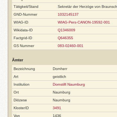
Tätigkeit/Stand
Sekretär der Herzöge von Braunsc
GND-Nummer
1032145137
WIAG-ID
WIAG-Pers-CANON-19592-001
Wikidata-ID
Q1346009
Factgrid-ID
Q646355
GS Nummer
083-02460-001
Ämter
Bezeichnung
Domherr
Art
geistlich
Institution
Domstift Naumburg
Ort
Naumburg
Diözese
Naumburg
KlosterID
3491
Von
1436