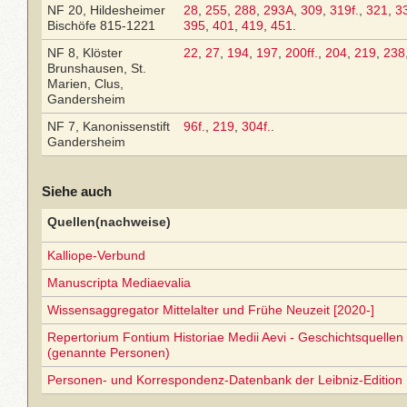
NF 20, Hildesheimer
28
,
255
,
288
,
293A
,
309
,
319f.
,
321
,
3
Bischöfe 815-1221
395
,
401
,
419
,
451
.
NF 8, Klöster
22
,
27
,
194
,
197
,
200ff.
,
204
,
219
,
238
Brunshausen, St.
Marien, Clus,
Gandersheim
NF 7, Kanonissenstift
96f.
,
219
,
304f.
.
Gandersheim
Siehe auch
Quellen(nachweise)
Kalliope-Verbund
Manuscripta Mediaevalia
Wissensaggregator Mittelalter und Frühe Neuzeit [2020-]
Repertorium Fontium Historiae Medii Aevi - Geschichtsquellen 
(genannte Personen)
Personen- und Korrespondenz-Datenbank der Leibniz-Edition