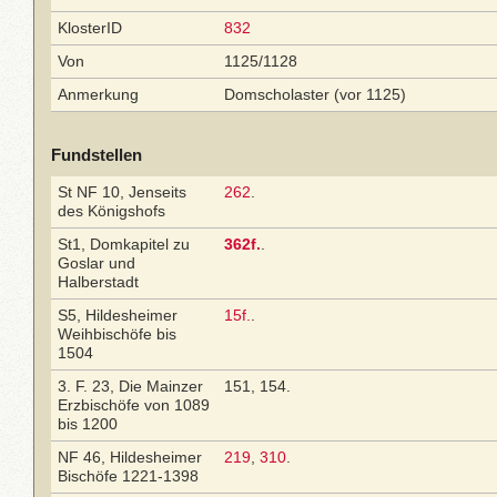
KlosterID
832
Von
1125/1128
Anmerkung
Domscholaster (vor 1125)
Fundstellen
St NF 10, Jenseits
262
.
des Königshofs
St1, Domkapitel zu
362f.
.
Goslar und
Halberstadt
S5, Hildesheimer
15f.
.
Weihbischöfe bis
1504
3. F. 23, Die Mainzer
151, 154.
Erzbischöfe von 1089
bis 1200
NF 46, Hildesheimer
219
,
310
.
Bischöfe 1221-1398