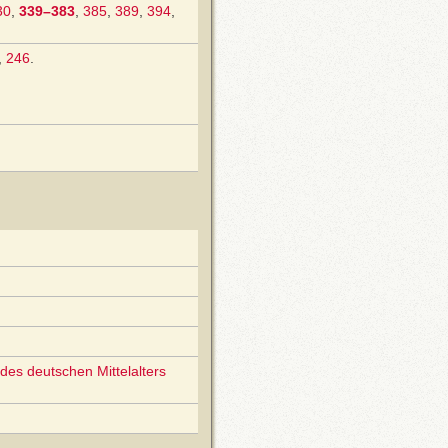
30
,
339–383
,
385
,
389
,
394
,
,
246
.
des deutschen Mittelalters