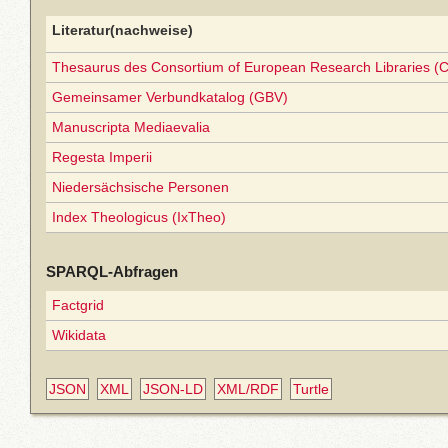
Literatur(nachweise)
Thesaurus des Consortium of European Research Libraries (
Gemeinsamer Verbundkatalog (GBV)
Manuscripta Mediaevalia
Regesta Imperii
Niedersächsische Personen
Index Theologicus (IxTheo)
SPARQL-Abfragen
Factgrid
Wikidata
JSON
XML
JSON-LD
XML/RDF
Turtle