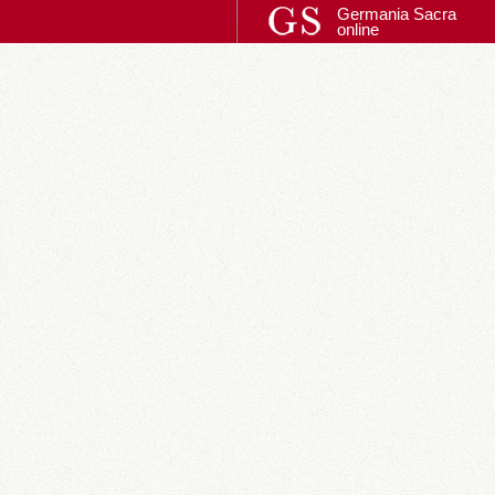
Germania Sacra
online