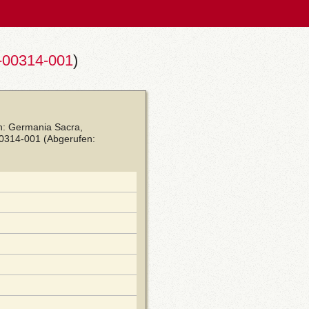
-00314-001
)
in: Germania Sacra,
00314-001
(Abgerufen: