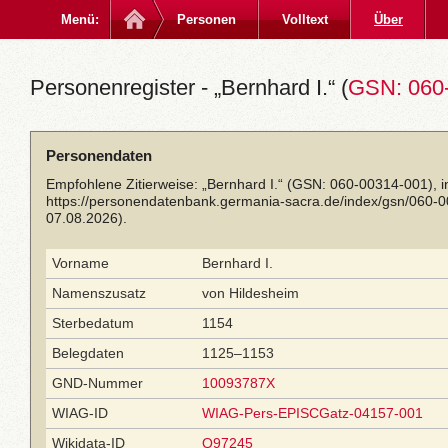
Menü:
Personen
Volltext
Über
Personenregister - „Bernhard I.“ (
GSN: 060
Personendaten
Empfohlene Zitierweise: „Bernhard I.“ (GSN: 060-00314-001), 
https://personendatenbank.germania-sacra.de/index/gsn/060-
07.08.2026).
Vorname
Bernhard I.
Namenszusatz
von Hildesheim
Sterbedatum
1154
Belegdaten
1125–1153
GND-Nummer
10093787X
WIAG-ID
WIAG-Pers-EPISCGatz-04157-001
Wikidata-ID
Q97245