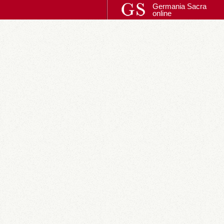
Germania Sacra
online