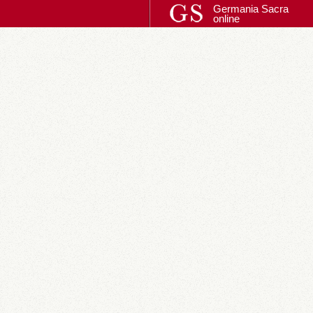
Germania Sacra
online