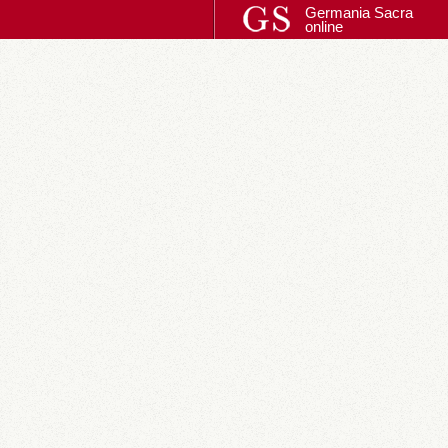
Germania Sacra
online